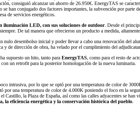
ción, consiguió alcanzar un ahorro de 26.950€. EnergyTAS se caracter
o se han conjugado dos factores importantes, la subvención por parte de
sa de servicios energéticos.
 en iluminación LED, con sus soluciones de outdoor
. Desde el princip
siempre. De tal manera que ofrecieron un producto a medida, altamente 
 nulo desembolso inicial y poder llevar a cabo una renovación del al
a y de dirección de obra, ha velado por el cumplimiento del adjudicatar
ha supuesto un hito, tanto para
EnergyTAS
, como para el resto de act
 con un retrofit para la posterior homologación de la nueva luminaria.
y poco intrusiva, por lo que se optó por una temperatura de color de 300
ptó por una temperatura de color de 4.000K poniendo el foco en la segur
 el Castillo, la Plaza de España, así como las calles adyacentes se han v
la eficiencia energética y la conservación histórica del pueblo
.