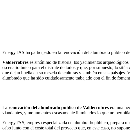
Facebook
X
LinkedIn
Email
WhatsApp
EnergyTAS ha participado en la renovación del alumbrado público de 
Valderrobres
es sinónimo de historia, los yacimientos arqueológicos 
escenario único para el disfrute de todos y que, por supuesto, lo sit
que dejan huella en su mezcla de culturas y también en sus paisajes. V
alumbrado que ha sido cuidadosamente trabajado con el fin de fomentar s
La
renovación del alumbrado público de Valderrobres
era una nec
viandantes, y monumentos escasamente iluminados lo que no permitía 
EnergyTAS, empresa especializada en alumbrado público, prepara una au
cabo junto con el coste total del proyecto que, en este caso, no supo