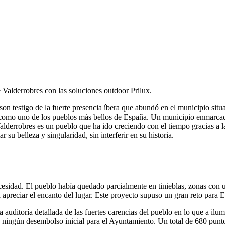
Valderrobres con las soluciones outdoor Prilux.
son testigo de la fuerte presencia íbera que abundó en el municipio sit
úa como uno de los pueblos más bellos de España. Un municipio enmarcad
alderrobres es un pueblo que ha ido creciendo con el tiempo gracias a l
u belleza y singularidad, sin interferir en su historia.
esidad. El pueblo había quedado parcialmente en tinieblas, zonas con u
apreciar el encanto del lugar. Este proyecto supuso un gran reto para
ditoría detallada de las fuertes carencias del pueblo en lo que a ilumi
ne ningún desembolso inicial para el Ayuntamiento. Un total de 680 pun