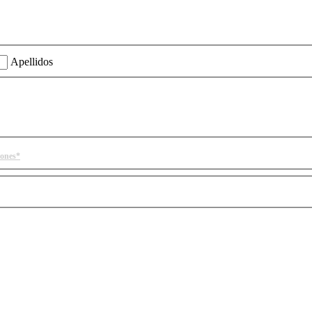
ión?
Apellidos
iones*