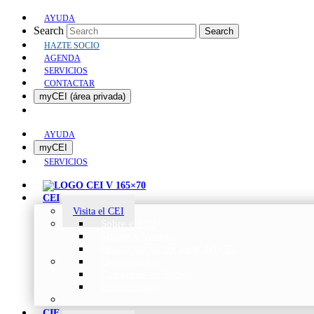
AYUDA
Search
Search
HAZTE SOCIO
AGENDA
SERVICIOS
CONTACTAR
myCEI (área privada)
AYUDA
myCEI
SERVICIOS
CEI
Visita el CEI
Sobre el CEI
Misión y Valores
Beneficios de ser parte del CEI
Organización
Categorías de Socios
Comunicados
CIE