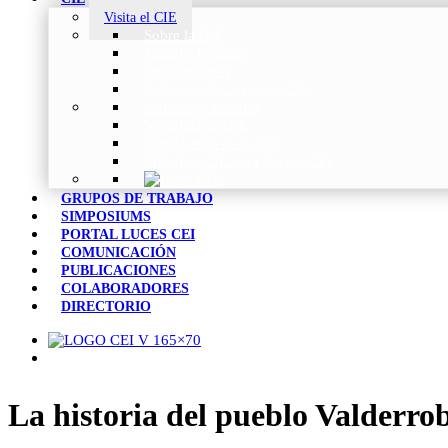
Visita el CIE
Sobre la CIE
Trabajo Técnico
Publicaciones
Estrategia de Investigación
Noticias y Eventos
Vocabulario CIE
Tienda Web de la CIE
Informes CIE para Socios CEI
GRUPOS DE TRABAJO
SIMPOSIUMS
PORTAL LUCES CEI
COMUNICACIÓN
PUBLICACIONES
COLABORADORES
DIRECTORIO
La historia del pueblo Valderro