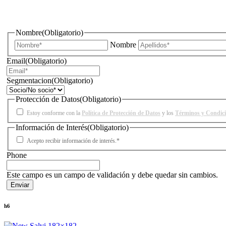
¿Quieres estar informado de todas las novedades sobre iluminac
Nombre
(Obligatorio)
Nombre
Email
(Obligatorio)
Segmentacion
(Obligatorio)
Protección de Datos
(Obligatorio)
Estoy conforme con la
Política de Protección de Datos
y los
Términos y Condic
Información de Interés
(Obligatorio)
Acepto recibir información de interés.*
Phone
Este campo es un campo de validación y debe quedar sin cambios.
h6