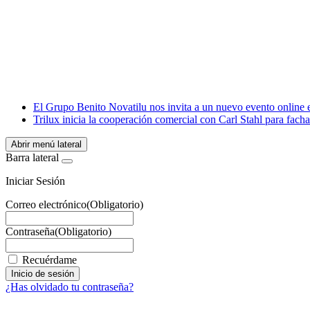
Facebook
X
LinkedIn
Email
WhatsApp
El Grupo Benito Novatilu nos invita a un nuevo evento online e
Trilux inicia la cooperación comercial con Carl Stahl para f
Abrir menú lateral
Barra lateral
Iniciar Sesión
Correo electrónico
(Obligatorio)
Contraseña
(Obligatorio)
Recuérdame
¿Has olvidado tu contraseña?