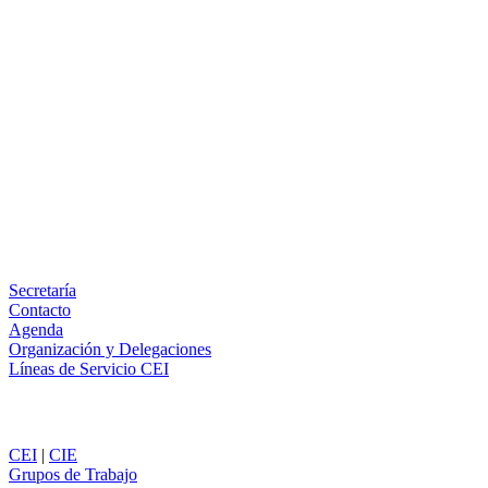
Facebook
X
LinkedIn
Email
WhatsApp
Información
Secretaría
Contacto
Agenda
Organización y Delegaciones
Líneas de Servicio CEI
Secciones
CEI
|
CIE
Grupos de Trabajo