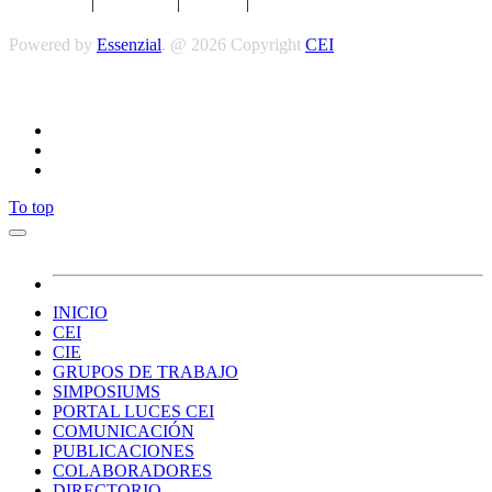
Aviso legal
|
Privacidad
|
Cookies
|
Términos y Condiciones
Powered by
Essenzial
. @ 2026 Copyright
CEI
Síguenos
To top
INICIO
CEI
CIE
GRUPOS DE TRABAJO
SIMPOSIUMS
PORTAL LUCES CEI
COMUNICACIÓN
PUBLICACIONES
COLABORADORES
DIRECTORIO