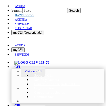
AYUDA
Search
Search
HAZTE SOCIO
AGENDA
SERVICIOS
CONTACTAR
myCEI (área privada)
AYUDA
myCEI
SERVICIOS
CEI
Visita el CEI
Sobre el CEI
Misión y Valores
Beneficios de ser parte del CEI
Organización
Categorías de Socios
Comunicados
CIE