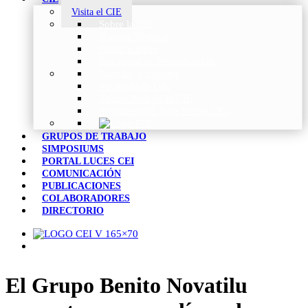
Visita el CIE
Sobre la CIE
Trabajo Técnico
Publicaciones
Estrategia de Investigación
Noticias y Eventos
Vocabulario CIE
Tienda Web de la CIE
Informes CIE para Socios CEI
GRUPOS DE TRABAJO
SIMPOSIUMS
PORTAL LUCES CEI
COMUNICACIÓN
PUBLICACIONES
COLABORADORES
DIRECTORIO
El Grupo Benito Novatilu