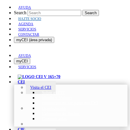
AYUDA
Search
Search
HAZTE SOCIO
AGENDA
SERVICIOS
CONTACTAR
myCEI (área privada)
AYUDA
myCEI
SERVICIOS
CEI
Visita el CEI
Sobre el CEI
Misión y Valores
Beneficios de ser parte del CEI
Organización
Categorías de Socios
Comunicados
CIE