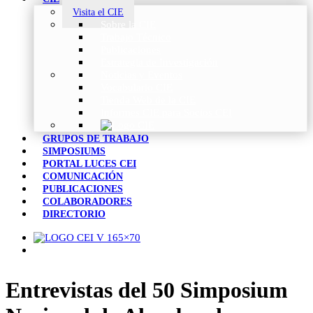
Visita el CIE
Sobre la CIE
Trabajo Técnico
Publicaciones
Estrategia de Investigación
Noticias y Eventos
Vocabulario CIE
Tienda Web de la CIE
Informes CIE para Socios CEI
GRUPOS DE TRABAJO
SIMPOSIUMS
PORTAL LUCES CEI
COMUNICACIÓN
PUBLICACIONES
COLABORADORES
DIRECTORIO
Entrevistas del 50 Simposium