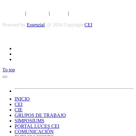
Aviso legal
|
Privacidad
|
Cookies
|
Términos y Condiciones
Powered by
Essenzial
. @ 2026 Copyright
CEI
Síguenos
To top
INICIO
CEI
CIE
GRUPOS DE TRABAJO
SIMPOSIUMS
PORTAL LUCES CEI
COMUNICACIÓN