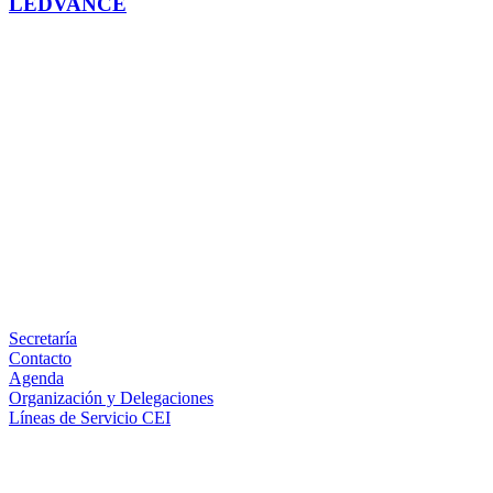
LEDVANCE
Facebook
X
LinkedIn
Email
WhatsApp
Información
Secretaría
Contacto
Agenda
Organización y Delegaciones
Líneas de Servicio CEI
Secciones