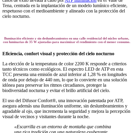
casos de éxito llevada a cabo por
ATP Iluminación
en el Valle de
Tena, centrada en la implantación de un modelo lumínico eficiente,
respetuoso con el medioambiente y alineado con la protección del
cielo nocturno.
Iluminación eficiente y sin deslumbramientos en una calle residencial del núcleo urbano,
con luminarias de 35 W ajustadas para maximizar el rendimiento con el menor consumo.
Eficiencia, confort visual y protección del cielo nocturno
La elección de la temperatura de color 2200 K responde a criterios
tanto técnicos como ecológicos. El espectro LED de ATP en esta
TCC presenta una emisión de azul inferior al 1,28 % en longitudes
de onda por debajo de 440 nm, lo que lo convierte en una solución
idónea para preservar los ritmos circadianos, proteger la
biodiversidad nocturna y evitar el brillo artificial del cielo.
El uso del Difusor Confort®, una innovación patentada por ATP,
asegura además una iluminación uniforme, sin deslumbramientos y
agradable al ojo, que incrementa la seguridad y mejora la percepción
visual de vecinos y visitantes durante la noche.
«Escarrilla es un entorno de montaña que combina
una rica tradición con una naturaleza exuberante.