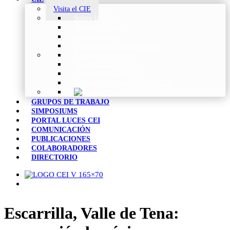
Visita el CIE
Sobre la CIE
Trabajo Técnico
Publicaciones
Estrategia de Investigación
Noticias y Eventos
Vocabulario CIE
Tienda Web de la CIE
Informes CIE para Socios CEI
GRUPOS DE TRABAJO
SIMPOSIUMS
PORTAL LUCES CEI
COMUNICACIÓN
PUBLICACIONES
COLABORADORES
DIRECTORIO
Escarrilla, Valle de Tena: