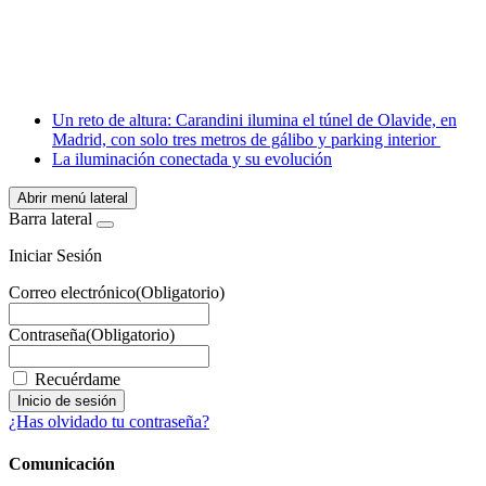
X
LinkedIn
Email
WhatsApp
Un reto de altura: Carandini ilumina el túnel de Olavide, en
Madrid, con solo tres metros de gálibo y parking interior
La iluminación conectada y su evolución
Abrir menú lateral
Barra lateral
Iniciar Sesión
Correo electrónico
(Obligatorio)
Contraseña
(Obligatorio)
Recuérdame
¿Has olvidado tu contraseña?
Comunicación