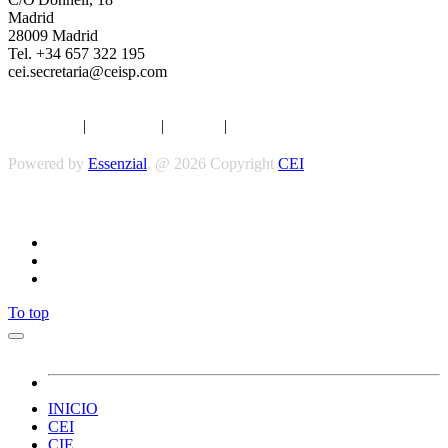
Madrid
28009 Madrid
Tel. +34 657 322 195
cei.secretaria@ceisp.com
Aviso legal
|
Privacidad
|
Cookies
|
Términos y Condiciones
Powered by
Essenzial
. @ 2026 Copyright
CEI
Síguenos
To top
INICIO
CEI
CIE