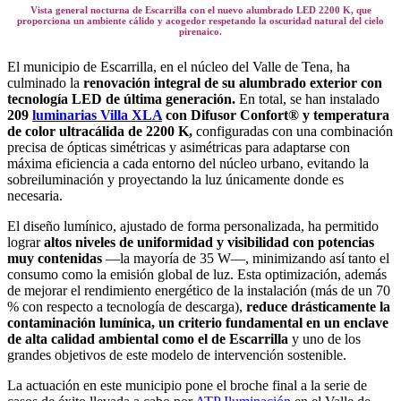
Vista general nocturna de Escarrilla con el nuevo alumbrado LED 2200 K, que
proporciona un ambiente cálido y acogedor respetando la oscuridad natural del cielo
pirenaico.
El municipio de Escarrilla, en el núcleo del Valle de Tena, ha
culminado la
renovación integral de su alumbrado exterior con
tecnología LED de última generación.
En total, se han instalado
209
luminarias Villa XLA
con Difusor Confort® y temperatura
de color ultracálida de 2200 K,
configuradas con una combinación
precisa de ópticas simétricas y asimétricas para adaptarse con
máxima eficiencia a cada entorno del núcleo urbano, evitando la
sobreiluminación y proyectando la luz únicamente donde es
necesaria.
El diseño lumínico, ajustado de forma personalizada, ha permitido
lograr
altos niveles de uniformidad y visibilidad con potencias
muy contenidas
—la mayoría de 35 W—, minimizando así tanto el
consumo como la emisión global de luz. Esta optimización, además
de mejorar el rendimiento energético de la instalación (más de un 70
% con respecto a tecnología de descarga),
reduce drásticamente la
contaminación lumínica, un criterio fundamental en un enclave
de alta calidad ambiental como el de Escarrilla
y uno de los
grandes objetivos de este modelo de intervención sostenible.
La actuación en este municipio pone el broche final a la serie de