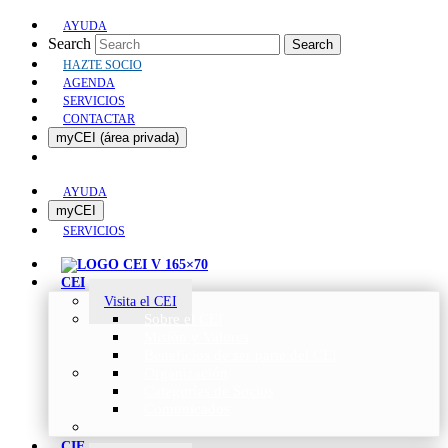
AYUDA
Search
Search
HAZTE SOCIO
AGENDA
SERVICIOS
CONTACTAR
myCEI (área privada)
AYUDA
myCEI
SERVICIOS
CEI
Visita el CEI
Sobre el CEI
Misión y Valores
Beneficios de ser parte del CEI
Organización
Categorías de Socios
Comunicados
CIE