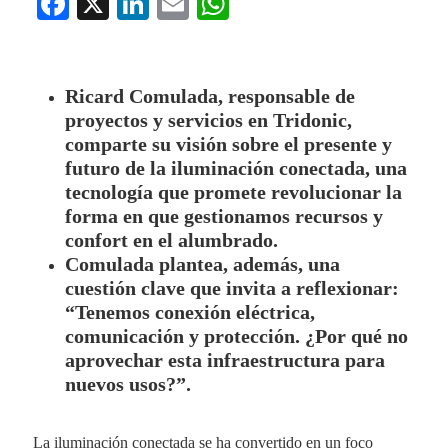
Fa
X
Li
E
W
ce
nk
m
ha
bo
ed
ail
ts
ok
In
A
Ricard Comulada, responsable de
proyectos y servicios en Tridonic,
pp
comparte su visión sobre el presente y
futuro de la iluminación conectada, una
tecnología que promete revolucionar la
forma en que gestionamos recursos y
confort en el alumbrado.
Comulada plantea, además, una
cuestión clave que invita a reflexionar:
“Tenemos conexión eléctrica,
comunicación y protección. ¿Por qué no
aprovechar esta infraestructura para
nuevos usos?”.
La iluminación conectada se ha convertido en un foco