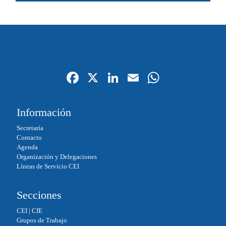
Fa
X
Li
E
W
ce
nk
m
ha
bo
ed
ail
ts
Información
ok
In
A
Secretaría
pp
Contacto
Agenda
Organización y Delegaciones
Líneas de Servicio CEI
Secciones
CEI
|
CIE
Grupos de Trabajo