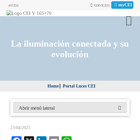
myCEI
AYUDA
SERVICIOS
La iluminación conectada y su
evolución
Home
Portal Luces CEI
Abrir menú lateral
23/04/2025