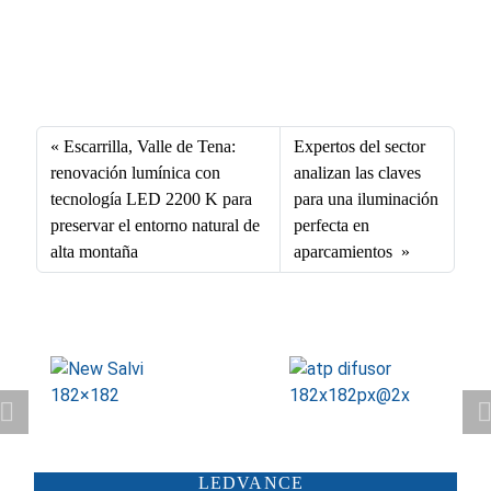
Fa
X
Li
E
W
ce
nk
m
ha
bo
ed
ail
ts
Escarrilla, Valle de Tena:
Expertos del sector
ok
In
A
renovación lumínica con
analizan las claves
tecnología LED 2200 K para
para una iluminación
pp
preservar el entorno natural de
perfecta en
alta montaña
aparcamientos
ATP ILUMINACIÓN
CARANDINI
LEDVANCE
SCHRÉDER
ILUMINIA
SALTOKI
SALVI