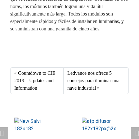
horas, los módulos también logran una vida útil
significativamente más larga. Todos los módulos son
especialmente rápidos y fáciles de instalar en luminarias, y
se suministran con una garantía de cinco años.
Fa
X
Li
E
W
ce
nk
m
ha
bo
ed
ail
ts
Countdown to CIE
Ledvance nos ofrece 5
ok
In
A
2019 – Updates and
consejos para iluminar una
Information
nave industrial
pp