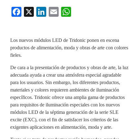
Fa
X
Li
E
W
ce
nk
m
ha
bo
ed
ail
ts
ok
In
A
Los nuevos módulos LED de Tridonic ponen en escena
productos de alimentación, moda y obras de arte con colores
pp
fieles.
De cara a la presentación de productos y obras de arte, la luz
adecuada ayuda a crear una atmósfera especial agradable
para los usuarios. Sin embargo, los diferentes productos,
materiales y colores requieren ambientes de iluminación
específicos. Tridonic ofrece una amplia gama de productos
para requisitos de iluminación especiales con los nuevos
módulos LED de la séptima generación de la serie SLE
excite (EXC), con el fin de satisfacer los criterios de las
exigentes aplicaciones en alimentación, moda y arte.