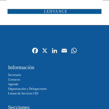
ATP ILUMINACIÓN
CARANDINI
LEDVANCE
SCHRÉDER
ILUMINIA
SALTOKI
SALVI
Fa
X
Li
E
W
ce
nk
m
ha
bo
ed
ail
ts
Información
ok
In
A
Secretaría
pp
Contacto
Agenda
Organización y Delegaciones
Líneas de Servicio CEI
Secciones