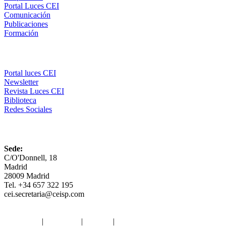
Portal Luces CEI
Comunicación
Publicaciones
Formación
Comunicación
Portal luces CEI
Newsletter
Revista Luces CEI
Biblioteca
Redes Sociales
CEI
Sede:
C/O'Donnell, 18
Madrid
28009 Madrid
Tel. +34 657 322 195
cei.secretaria@ceisp.com
Aviso legal
|
Privacidad
|
Cookies
|
Términos y Condiciones