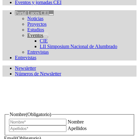
Eventos y jornadas CEI
Portal Luces CEI
Noticias
Proyectos
Estudios
Eventos
CIE
LII Simposium Nacional de Alumbrado
Entrevistas
Entrevistas
Newsletter
Números de Newsletter
¿Quieres estar informado de todas las novedades sobre
iluminación?
Nombre
(Obligatorio)
Nombre
Apellidos
Email
(Obligatorio)