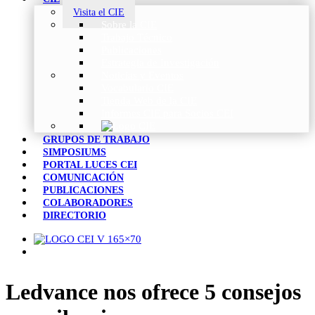
Visita el CIE
Sobre la CIE
Trabajo Técnico
Publicaciones
Estrategia de Investigación
Noticias y Eventos
Vocabulario CIE
Tienda Web de la CIE
Informes CIE para Socios CEI
GRUPOS DE TRABAJO
SIMPOSIUMS
PORTAL LUCES CEI
COMUNICACIÓN
PUBLICACIONES
COLABORADORES
DIRECTORIO
Ledvance nos ofrece 5 consejos