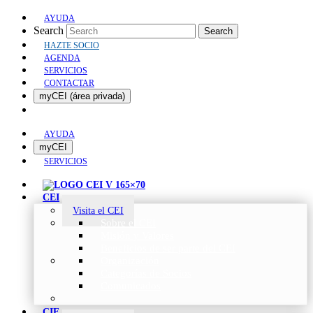
AYUDA
Search
Search
HAZTE SOCIO
AGENDA
SERVICIOS
CONTACTAR
myCEI (área privada)
AYUDA
myCEI
SERVICIOS
CEI
Visita el CEI
Sobre el CEI
Misión y Valores
Beneficios de ser parte del CEI
Organización
Categorías de Socios
Comunicados
CIE