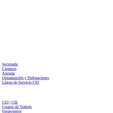
Facebook
X
LinkedIn
Email
WhatsApp
Información
Secretaría
Contacto
Agenda
Organización y Delegaciones
Líneas de Servicio CEI
Secciones
CEI
|
CIE
Grupos de Trabajo
Simposiums