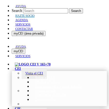
AYUDA
Search
Search
HAZTE SOCIO
AGENDA
SERVICIOS
CONTACTAR
myCEI (área privada)
AYUDA
myCEI
SERVICIOS
CEI
Visita el CEI
Sobre el CEI
Misión y Valores
Beneficios de ser parte del CEI
Organización
Categorías de Socios
Comunicados
CIE