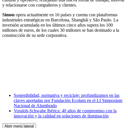
y relacionarse con compañeros y clientes.
Simon
opera actualmente en 16 países y cuenta con plataformas
industriales estratégicas en Barcelona, Shanghái y São Paulo. La
inversión acumulada en los últimos cinco años supera los 100
millones de euros, de los cuales 30 millones se han destinado a la
construcción de su sede corporativa.
Facebook
X
LinkedIn
Email
WhatsApp
Sostenibilidad, normativa y reciclaje: profundizamos en las
claves aportadas por Fundación Ecolum en el LI Simposium
Nacional de Alumbrado
Vossloh-Schwabe Ibérica: 40 años de compromiso con la
innovación y la calidad en soluciones de iluminación
Abrir menú lateral