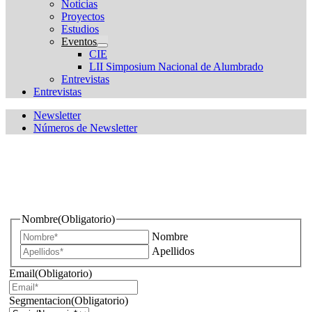
Noticias
Proyectos
Estudios
Eventos
CIE
LII Simposium Nacional de Alumbrado
Entrevistas
Entrevistas
Newsletter
Números de Newsletter
¿Quieres estar informado de todas las novedades sobre
iluminación?
Nombre
(Obligatorio)
Nombre
Apellidos
Email
(Obligatorio)
Segmentacion
(Obligatorio)