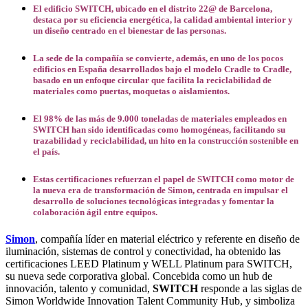
El edificio SWITCH, ubicado en el distrito 22@ de Barcelona,
destaca por su eficiencia energética, la calidad ambiental interior y
un diseño centrado en el bienestar de las personas.
La sede de la compañía se convierte, además, en uno de los pocos
edificios en España desarrollados bajo el modelo Cradle to Cradle,
basado en un enfoque circular que facilita la reciclabilidad de
materiales como puertas, moquetas o aislamientos.
El 98% de las más de 9.000 toneladas de materiales empleados en
SWITCH han sido identificadas como homogéneas, facilitando su
trazabilidad y reciclabilidad, un hito en la construcción sostenible en
el país.
Estas certificaciones refuerzan el papel de SWITCH como motor de
la nueva era de transformación de Simon, centrada en impulsar el
desarrollo de soluciones tecnológicas integradas y fomentar la
colaboración ágil entre equipos.
Simon
, compañía líder en material eléctrico y referente en diseño de
iluminación, sistemas de control y conectividad, ha obtenido las
certificaciones LEED Platinum y WELL Platinum para SWITCH,
su nueva sede corporativa global. Concebida como un hub de
innovación, talento y comunidad,
SWITCH
responde a las siglas de
Simon Worldwide Innovation Talent Community Hub, y simboliza