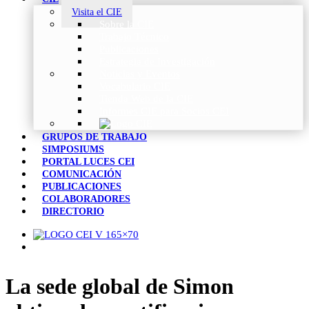
Visita el CIE
Sobre la CIE
Trabajo Técnico
Publicaciones
Estrategia de Investigación
Noticias y Eventos
Vocabulario CIE
Tienda Web de la CIE
Informes CIE para Socios CEI
GRUPOS DE TRABAJO
SIMPOSIUMS
PORTAL LUCES CEI
COMUNICACIÓN
PUBLICACIONES
COLABORADORES
DIRECTORIO
La sede global de Simon