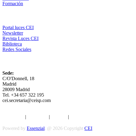
Formación
Comunicación
Portal luces CEI
Newsletter
Revista Luces CEI
Biblioteca
Redes Sociales
CEI
Sede:
C/O'Donnell, 18
Madrid
28009 Madrid
Tel. +34 657 322 195
cei.secretaria@ceisp.com
Aviso legal
|
Privacidad
|
Cookies
|
Términos y Condiciones
Powered by
Essenzial
. @ 2026 Copyright
CEI