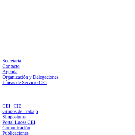
Facebook
X
LinkedIn
Email
WhatsApp
Información
Secretaría
Contacto
Agenda
Organización y Delegaciones
Líneas de Servicio CEI
Secciones
CEI
|
CIE
Grupos de Trabajo
Simposiums
Portal Luces CEI
Comunicación
Publicaciones