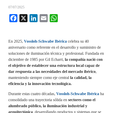
07/07/2025
Fa
X
Li
E
W
ce
nk
m
ha
bo
ed
ail
ts
ok
In
A
En 2025,
Vossloh-Schwabe Ibérica
celebra su 40
aniversario como referente en el desarrollo y suministro de
pp
soluciones de iluminación técnica y profesional. Fundada en
diciembre de 1985 por Gil Echarri,
la compañía nació con
el objetivo de establecer una estructura local capaz de
dar respuesta a las necesidades del mercado ibérico
,
manteniendo siempre como eje central
la calidad, la
eficiencia y la innovación tecnológica.
Durante estas cuatro décadas,
Vossloh-Schwabe Ibérica
ha
consolidado una trayectoria sólida en
sectores como el
alumbrado público, la iluminación industrial y
arquitectónica
, desarrollando productos y sistemas que se