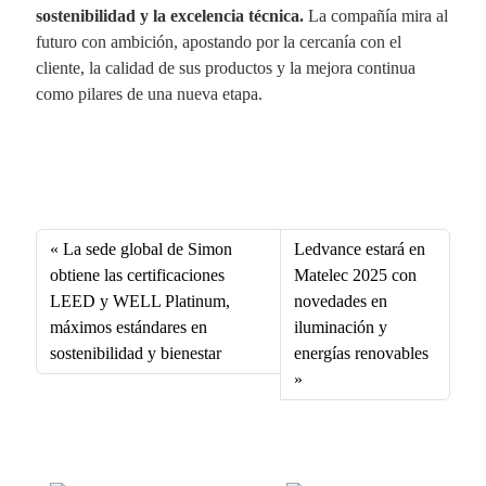
sostenibilidad y la excelencia técnica.
La compañía mira al
futuro con ambición, apostando por la cercanía con el
cliente, la calidad de sus productos y la mejora continua
como pilares de una nueva etapa.
Fa
X
Li
E
W
ce
nk
m
ha
bo
ed
ail
ts
La sede global de Simon
Ledvance estará en
ok
In
A
obtiene las certificaciones
Matelec 2025 con
LEED y WELL Platinum,
novedades en
pp
máximos estándares en
iluminación y
sostenibilidad y bienestar
energías renovables