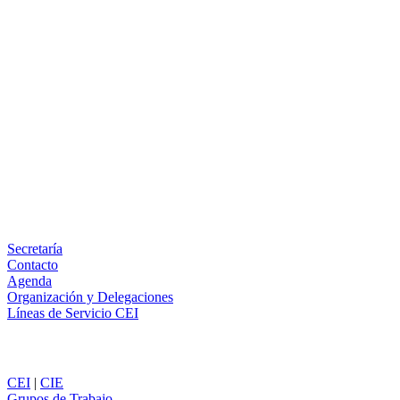
Facebook
X
LinkedIn
Email
WhatsApp
Información
Secretaría
Contacto
Agenda
Organización y Delegaciones
Líneas de Servicio CEI
Secciones
CEI
|
CIE
Grupos de Trabajo