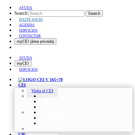
AYUDA
Search
Search
HAZTE SOCIO
AGENDA
SERVICIOS
CONTACTAR
myCEI (área privada)
AYUDA
myCEI
SERVICIOS
CEI
Visita el CEI
Sobre el CEI
Misión y Valores
Beneficios de ser parte del CEI
Organización
Categorías de Socios
Comunicados
CIE