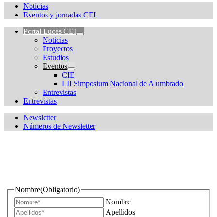
Noticias
Eventos y jornadas CEI
Portal Luces CEI
Noticias
Proyectos
Estudios
Eventos
CIE
LII Simposium Nacional de Alumbrado
Entrevistas
Entrevistas
Newsletter
Números de Newsletter
¿Quieres estar informado de todas las novedades sobre
iluminación?
Nombre
(Obligatorio)
Nombre
Apellidos