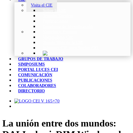
Visita el CIE
Sobre la CIE
Trabajo Técnico
Publicaciones
Estrategia de Investigación
Noticias y Eventos
Vocabulario CIE
Tienda Web de la CIE
Informes CIE para Socios CEI
GRUPOS DE TRABAJO
SIMPOSIUMS
PORTAL LUCES CEI
COMUNICACIÓN
PUBLICACIONES
COLABORADORES
DIRECTORIO
La unión entre dos mundos: