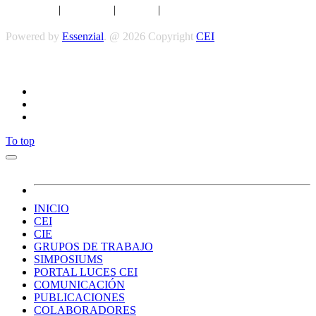
Aviso legal
|
Privacidad
|
Cookies
|
Términos y Condiciones
Powered by
Essenzial
. @ 2026 Copyright
CEI
Síguenos
To top
INICIO
CEI
CIE
GRUPOS DE TRABAJO
SIMPOSIUMS
PORTAL LUCES CEI
COMUNICACIÓN
PUBLICACIONES
COLABORADORES