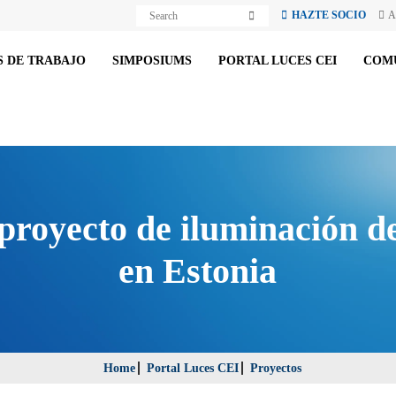
S
S
HAZTE SOCIO
A
e
e
a
a
r
r
c
 DE TRABAJO
SIMPOSIUMS
PORTAL LUCES CEI
COM
c
h
h
proyecto de iluminación de
en Estonia
Home
Portal Luces CEI
Proyectos