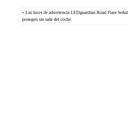
ce
nk
m
ha
bo
ed
ail
ts
Las luces de advertencia LEDguardian Road Flare Seña
ok
In
A
protegen sin salir del coche
pp