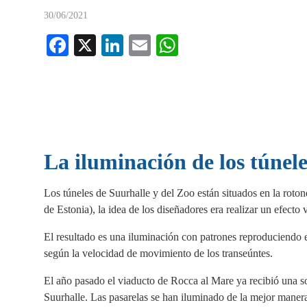
30/06/2021
Fa
X
Li
E
W
ce
nk
m
ha
bo
ed
ail
ts
ok
In
A
pp
La iluminación de los túnel
Los túneles de Suurhalle y del Zoo están situados en la roton
de Estonia), la idea de los diseñadores era realizar un efecto
El resultado es una iluminación con patrones reproduciendo 
según la velocidad de movimiento de los transeúntes.
El año pasado el viaducto de Rocca al Mare ya recibió una so
Suurhalle. Las pasarelas se han iluminado de la mejor manera