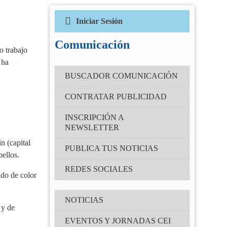
Iniciar Sesión
Correo electrónico
(Obligatorio)
Comunicación
o trabajo
 ha
Contraseña
BUSCADOR COMUNICACIÓN
(Obligatorio)
CONTRATAR PUBLICIDAD
Recuérdame
INSCRIPCIÓN A
NEWSLETTER
n (capital
¿Has olvidado tu contraseña?
PUBLICA TUS NOTICIAS
bellos.
REDES SOCIALES
ndo de color
NOTICIAS
 y de
EVENTOS Y JORNADAS CEI