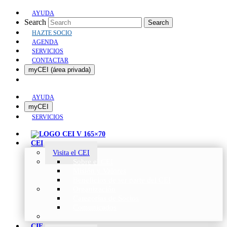
AYUDA
Search
Search
HAZTE SOCIO
AGENDA
SERVICIOS
CONTACTAR
myCEI (área privada)
AYUDA
myCEI
SERVICIOS
CEI
Visita el CEI
Sobre el CEI
Misión y Valores
Beneficios de ser parte del CEI
Organización
Categorías de Socios
Comunicados
CIE