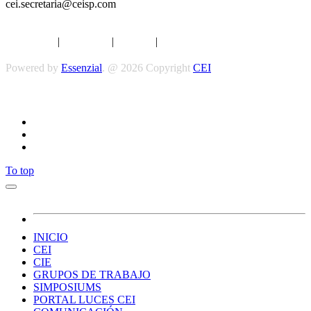
cei.secretaria@ceisp.com
Aviso legal
|
Privacidad
|
Cookies
|
Términos y Condiciones
Powered by
Essenzial
. @ 2026 Copyright
CEI
Síguenos
To top
INICIO
CEI
CIE
GRUPOS DE TRABAJO
SIMPOSIUMS
PORTAL LUCES CEI