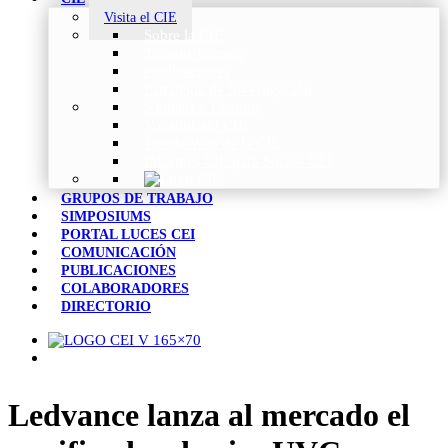
Visita el CIE
Sobre la CIE
Trabajo Técnico
Publicaciones
Estrategia de Investigación
Noticias y Eventos
Vocabulario CIE
Tienda Web de la CIE
Informes CIE para Socios CEI
GRUPOS DE TRABAJO
SIMPOSIUMS
PORTAL LUCES CEI
COMUNICACIÓN
PUBLICACIONES
COLABORADORES
DIRECTORIO
Ledvance lanza al mercado el