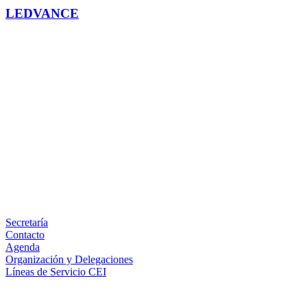
LEDVANCE
Facebook
X
LinkedIn
Email
WhatsApp
Información
Secretaría
Contacto
Agenda
Organización y Delegaciones
Líneas de Servicio CEI
Secciones