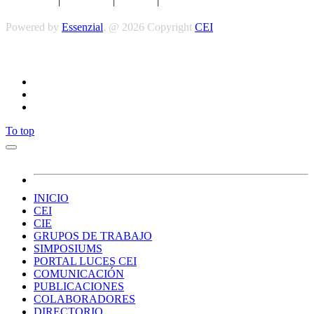
Aviso legal
|
Privacidad
|
Cookies
|
Términos y Condiciones
Powered by
Essenzial
. @ 2026 Copyright
CEI
Síguenos
To top
INICIO
CEI
CIE
GRUPOS DE TRABAJO
SIMPOSIUMS
PORTAL LUCES CEI
COMUNICACIÓN
PUBLICACIONES
COLABORADORES
DIRECTORIO