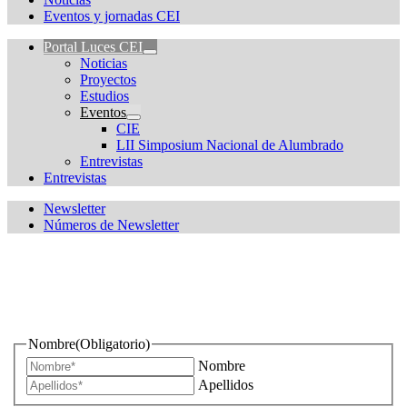
Eventos y jornadas CEI
Portal Luces CEI
Noticias
Proyectos
Estudios
Eventos
CIE
LII Simposium Nacional de Alumbrado
Entrevistas
Entrevistas
Newsletter
Números de Newsletter
¿Quieres estar informado de todas las novedades sobre
iluminación?
Nombre
(Obligatorio)
Nombre
Apellidos