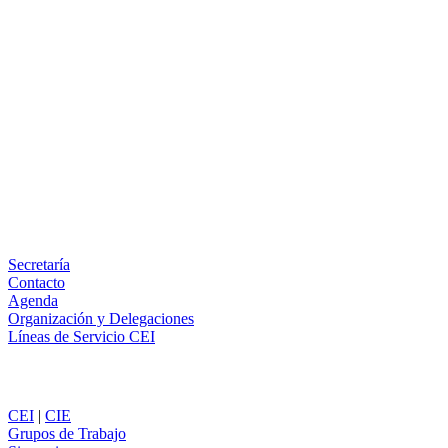
Facebook
X
LinkedIn
Email
WhatsApp
Información
Secretaría
Contacto
Agenda
Organización y Delegaciones
Líneas de Servicio CEI
Secciones
CEI
|
CIE
Grupos de Trabajo