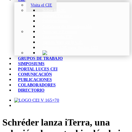
Visita el CIE
Sobre la CIE
Trabajo Técnico
Publicaciones
Estrategia de Investigación
Noticias y Eventos
Vocabulario CIE
Tienda Web de la CIE
Informes CIE para Socios CEI
GRUPOS DE TRABAJO
SIMPOSIUMS
PORTAL LUCES CEI
COMUNICACIÓN
PUBLICACIONES
COLABORADORES
DIRECTORIO
Schréder lanza iTerra, una