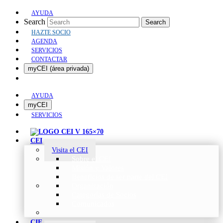
AYUDA
Search
Search
HAZTE SOCIO
AGENDA
SERVICIOS
CONTACTAR
myCEI (área privada)
AYUDA
myCEI
SERVICIOS
CEI
Visita el CEI
Sobre el CEI
Misión y Valores
Beneficios de ser parte del CEI
Organización
Categorías de Socios
Comunicados
CIE