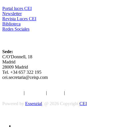
Portal luces CEI
Newsletter
Revista Luces CEI
Biblioteca
Redes Sociales
CEI
Sede:
C/O'Donnell, 18
Madrid
28009 Madrid
Tel. +34 657 322 195
cei.secretaria@ceisp.com
Aviso legal
|
Privacidad
|
Cookies
|
Términos y Condiciones
Powered by
Essenzial
. @ 2026 Copyright
CEI
Síguenos