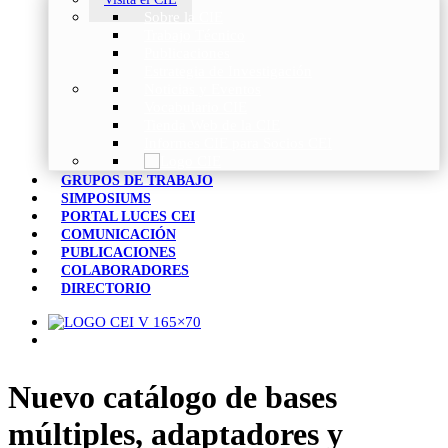
Sobre la CIE
Trabajo Técnico
Publicaciones
Estrategia de Investigación
Noticias y Eventos
Vocabulario CIE
Tienda Web de la CIE
Informes CIE para Socios CEI
GRUPOS DE TRABAJO
SIMPOSIUMS
PORTAL LUCES CEI
COMUNICACIÓN
PUBLICACIONES
COLABORADORES
DIRECTORIO
Nuevo catálogo de bases
múltiples, adaptadores y