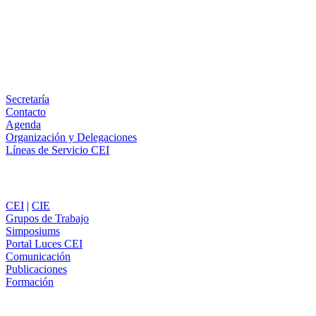
LinkedIn
Email
WhatsApp
Información
Secretaría
Contacto
Agenda
Organización y Delegaciones
Líneas de Servicio CEI
Secciones
CEI
|
CIE
Grupos de Trabajo
Simposiums
Portal Luces CEI
Comunicación
Publicaciones
Formación
Comunicación