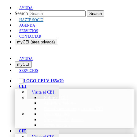
AYUDA
Search
Search
HAZTE SOCIO
AGENDA
SERVICIOS
CONTACTAR
myCEI (área privada)
AYUDA
myCEI
SERVICIOS
CEI
Visita el CEI
Sobre el CEI
Misión y Valores
Beneficios de ser parte del CEI
Organización
Categorías de Socios
Comunicados
CIE
Visita el CIE