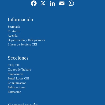
Fa
X
Li
E
W
ce
nk
m
ha
bo
ed
ail
ts
Información
ok
In
A
Secretaría
pp
Contacto
Agenda
Organización y Delegaciones
Líneas de Servicio CEI
Secciones
CEI
|
CIE
Grupos de Trabajo
Simposiums
Portal Luces CEI
Comunicación
Publicaciones
Formación