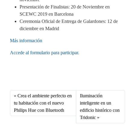
Presentación de Finalistas: 20 de Noviembre en
SCEWC 2019 en Barcelona
Ceremonia Oficial de Entrega de Galardones: 12 de
diciembre en Madrid
Más información
Accede al formulario para participar.
Fa
X
Li
E
W
ce
nk
m
ha
bo
ed
ail
ts
Crea el ambiente perfecto en
Iluminación
ok
In
A
tu habitación con el nuevo
inteligente en un
Philips Hue con Bluetooth
edificio histórico con
pp
Tridonic