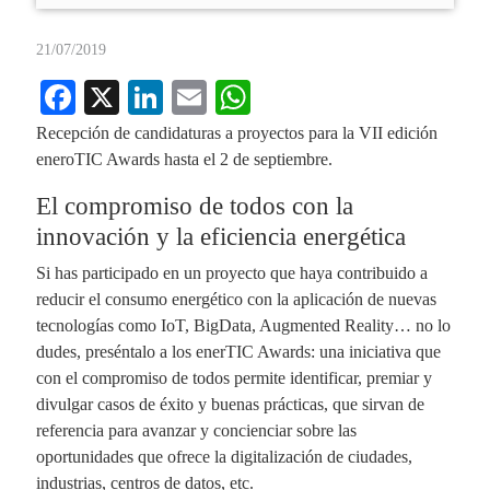
21/07/2019
Fa
X
Li
E
W
ce
nk
m
ha
Recepción de candidaturas a proyectos para la VII edición
bo
ed
ail
ts
eneroTIC Awards hasta el 2 de septiembre.
ok
In
A
El compromiso de todos con la
pp
innovación y la eficiencia energética
Si has participado en un proyecto que haya contribuido a
reducir el consumo energético con la aplicación de nuevas
tecnologías como IoT, BigData, Augmented Reality… no lo
dudes, preséntalo a los enerTIC Awards: una iniciativa que
con el compromiso de todos permite identificar, premiar y
divulgar casos de éxito y buenas prácticas, que sirvan de
referencia para avanzar y concienciar sobre las
oportunidades que ofrece la digitalización de ciudades,
industrias, centros de datos, etc.