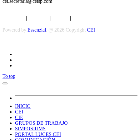
cei.secretaria@ceisp.com
Aviso legal
|
Privacidad
|
Cookies
|
Términos y Condiciones
Powered by
Essenzial
. @ 2026 Copyright
CEI
Síguenos
To top
INICIO
CEI
CIE
GRUPOS DE TRABAJO
SIMPOSIUMS
PORTAL LUCES CEI
COMUNICACIÓN