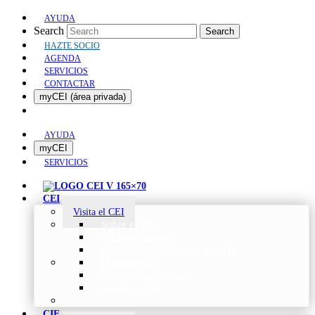
AYUDA
Search
Search
HAZTE SOCIO
AGENDA
SERVICIOS
CONTACTAR
myCEI (área privada)
AYUDA
myCEI
SERVICIOS
CEI
Visita el CEI
Sobre el CEI
Misión y Valores
Beneficios de ser parte del CEI
Organización
Categorías de Socios
Comunicados
CIE