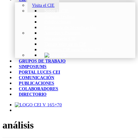
Visita el CIE
Sobre la CIE
Trabajo Técnico
Publicaciones
Estrategia de Investigación
Noticias y Eventos
Vocabulario CIE
Tienda Web de la CIE
Informes CIE para Socios CEI
GRUPOS DE TRABAJO
SIMPOSIUMS
PORTAL LUCES CEI
COMUNICACIÓN
PUBLICACIONES
COLABORADORES
DIRECTORIO
análisis