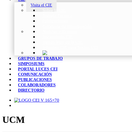
Visita el CIE
Sobre la CIE
Trabajo Técnico
Publicaciones
Estrategia de Investigación
Noticias y Eventos
Vocabulario CIE
Tienda Web de la CIE
Informes CIE para Socios CEI
GRUPOS DE TRABAJO
SIMPOSIUMS
PORTAL LUCES CEI
COMUNICACIÓN
PUBLICACIONES
COLABORADORES
DIRECTORIO
UCM