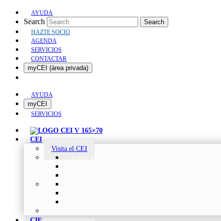
AYUDA
Search
Search
HAZTE SOCIO
AGENDA
SERVICIOS
CONTACTAR
myCEI (área privada)
AYUDA
myCEI
SERVICIOS
CEI
Visita el CEI
Sobre el CEI
Misión y Valores
Beneficios de ser parte del CEI
Organización
Categorías de Socios
Comunicados
CIE