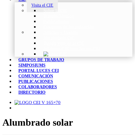
Visita el CIE
Sobre la CIE
Trabajo Técnico
Publicaciones
Estrategia de Investigación
Noticias y Eventos
Vocabulario CIE
Tienda Web de la CIE
Informes CIE para Socios CEI
GRUPOS DE TRABAJO
SIMPOSIUMS
PORTAL LUCES CEI
COMUNICACIÓN
PUBLICACIONES
COLABORADORES
DIRECTORIO
Alumbrado solar