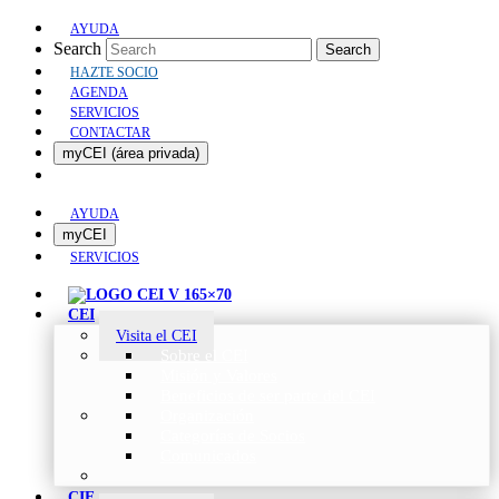
AYUDA
Search
Search
HAZTE SOCIO
AGENDA
SERVICIOS
CONTACTAR
myCEI (área privada)
AYUDA
myCEI
SERVICIOS
CEI
Visita el CEI
Sobre el CEI
Misión y Valores
Beneficios de ser parte del CEI
Organización
Categorías de Socios
Comunicados
CIE