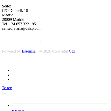
Sede:
C/O'Donnell, 18
Madrid
28009 Madrid
Tel. +34 657 322 195
cei.secretaria@ceisp.com
Aviso legal
|
Privacidad
|
Cookies
|
Términos y Condiciones
Powered by
Essenzial
. @ 2026 Copyright
CEI
Síguenos
To top