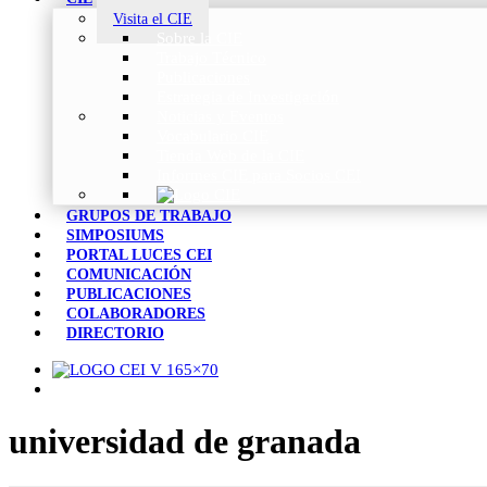
Visita el CIE
Sobre la CIE
Trabajo Técnico
Publicaciones
Estrategia de Investigación
Noticias y Eventos
Vocabulario CIE
Tienda Web de la CIE
Informes CIE para Socios CEI
GRUPOS DE TRABAJO
SIMPOSIUMS
PORTAL LUCES CEI
COMUNICACIÓN
PUBLICACIONES
COLABORADORES
DIRECTORIO
universidad de granada