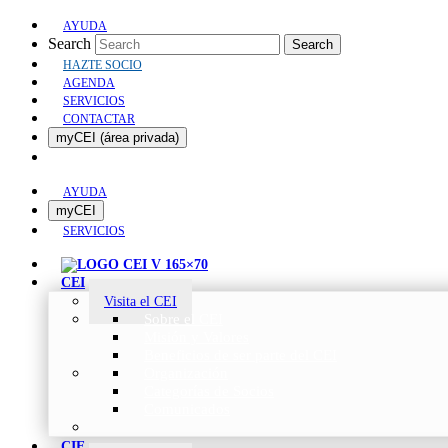
AYUDA
Search
Search
HAZTE SOCIO
AGENDA
SERVICIOS
CONTACTAR
myCEI (área privada)
AYUDA
myCEI
SERVICIOS
CEI
Visita el CEI
Sobre el CEI
Misión y Valores
Beneficios de ser parte del CEI
Organización
Categorías de Socios
Comunicados
CIE