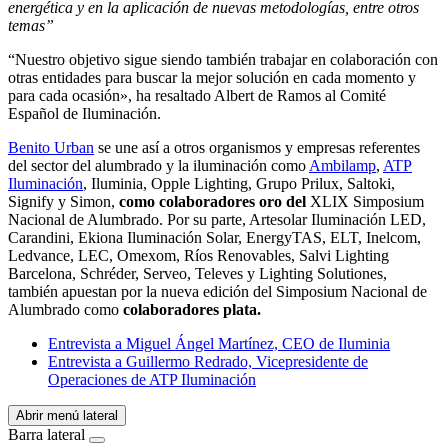
energética y en la aplicación de nuevas metodologías, entre otros
temas”
“Nuestro objetivo sigue siendo también trabajar en colaboración con
otras entidades para buscar la mejor solución en cada momento y
para cada ocasión», ha resaltado Albert de Ramos al Comité
Español de Iluminación.
Benito Urban
se une así a otros organismos y empresas referentes
del sector del alumbrado y la iluminación como
Ambilamp
,
ATP
Iluminación
, Iluminia, Opple Lighting, Grupo Prilux, Saltoki,
Signify y Simon,
como colaboradores oro del
XLIX Simposium
Nacional de Alumbrado. Por su parte, Artesolar Iluminación LED,
Carandini, Ekiona Iluminación Solar, EnergyTAS, ELT, Inelcom,
Ledvance, LEC, Omexom, Ríos Renovables, Salvi Lighting
Barcelona, Schréder, Serveo, Televes y Lighting Solutiones,
también apuestan por la nueva edición del
Simposium Nacional de
Alumbrado
como
colaboradores plata.
Entrevista a Miguel Ángel Martínez, CEO de Iluminia
Entrevista a Guillermo Redrado, Vicepresidente de
Operaciones de ATP Iluminación
Abrir menú lateral
Barra lateral