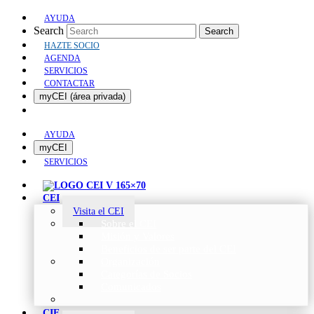
AYUDA
Search
Search
HAZTE SOCIO
AGENDA
SERVICIOS
CONTACTAR
myCEI (área privada)
AYUDA
myCEI
SERVICIOS
CEI
Visita el CEI
Sobre el CEI
Misión y Valores
Beneficios de ser parte del CEI
Organización
Categorías de Socios
Comunicados
CIE