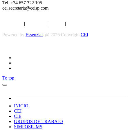
Tel. +34 657 322 195
cei.secretaria@ceisp.com
Aviso legal
|
Privacidad
|
Cookies
|
Términos y Condiciones
Powered by
Essenzial
. @ 2026 Copyright
CEI
Síguenos
To top
INICIO
CEI
CIE
GRUPOS DE TRABAJO
SIMPOSIUMS