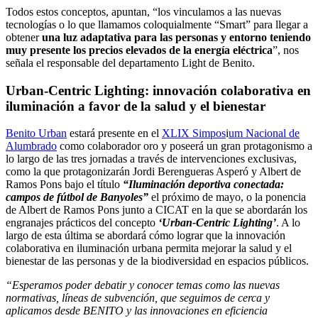
Todos estos conceptos, apuntan, “los vinculamos a las nuevas
tecnologías o lo que llamamos coloquialmente “Smart” para llegar a
obtener
una luz adaptativa para las personas y entorno teniendo
muy presente los precios elevados de la energía eléctrica
”, nos
señala el responsable del departamento Light de Benito.
Urban-Centric Lighting: innovación colaborativa en
iluminación a favor de la salud y el bienestar
Benito Urban
estará presente en el
XLIX Simpos
i
um Nacional de
Alumbrado
como colaborador oro y poseerá un gran protagonismo a
lo largo de las tres jornadas a través de intervenciones exclusivas,
como la que protagonizarán Jordi Berengueras Asperó y Albert de
Ramos Pons bajo el título
“Iluminación deportiva conectada:
campos de fútbol de Banyoles”
el próximo de mayo, o la ponencia
de Albert de Ramos Pons junto a CICAT en la que se abordarán los
engranajes prácticos del concepto
‘Urban-Centric Lighting’
. A lo
largo de esta última se abordará cómo lograr que la innovación
colaborativa en iluminación urbana permita mejorar la salud y el
bienestar de las personas y de la biodiversidad en espacios públicos.
“Esperamos poder debatir y conocer temas como las nuevas
normativas, líneas de subvención, que seguimos de cerca y
aplicamos desde BENITO y las innovaciones en eficiencia