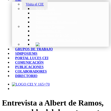
Visita el CIE
Sobre la CIE
Trabajo Técnico
Publicaciones
Estrategia de Investigación
Noticias y Eventos
Vocabulario CIE
Tienda Web de la CIE
Informes CIE para Socios CEI
GRUPOS DE TRABAJO
SIMPOSIUMS
PORTAL LUCES CEI
COMUNICACIÓN
PUBLICACIONES
COLABORADORES
DIRECTORIO
Entrevista a Albert de Ramos,