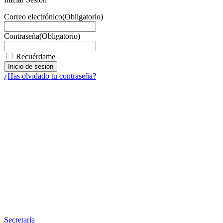
Correo electrónico
(Obligatorio)
Contraseña
(Obligatorio)
Recuérdame
¿Has olvidado tu contraseña?
Facebook
X
LinkedIn
Email
WhatsApp
Información
Secretaría