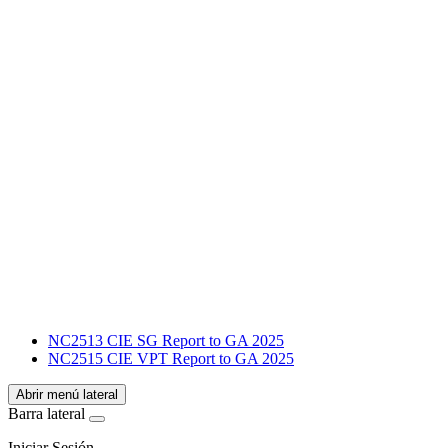
Facebook
X
LinkedIn
Email
WhatsApp
Facebook
X
LinkedIn
Email
WhatsApp
NC2513 CIE SG Report to GA 2025
NC2515 CIE VPT Report to GA 2025
Abrir menú lateral
Barra lateral
Iniciar Sesión