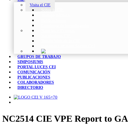
Visita el CIE
Sobre la CIE
Trabajo Técnico
Publicaciones
Estrategia de Investigación
Noticias y Eventos
Vocabulario CIE
Tienda Web de la CIE
Informes CIE para Socios CEI
GRUPOS DE TRABAJO
SIMPOSIUMS
PORTAL LUCES CEI
COMUNICACIÓN
PUBLICACIONES
COLABORADORES
DIRECTORIO
NC2514 CIE VPE Report to GA