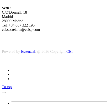
Sede:
C/O'Donnell, 18
Madrid
28009 Madrid
Tel. +34 657 322 195
cei.secretaria@ceisp.com
Aviso legal
|
Privacidad
|
Cookies
|
Términos y Condiciones
Powered by
Essenzial
. @ 2026 Copyright
CEI
To top