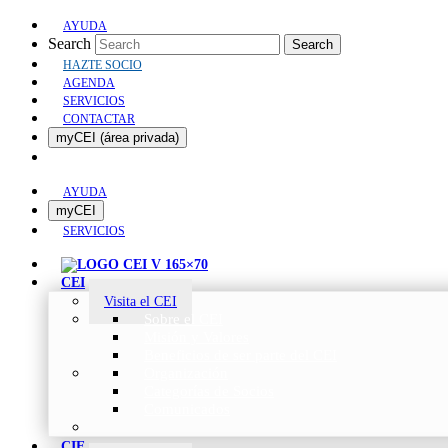
AYUDA
Search
Search
HAZTE SOCIO
AGENDA
SERVICIOS
CONTACTAR
myCEI (área privada)
AYUDA
myCEI
SERVICIOS
CEI
Visita el CEI
Sobre el CEI
Misión y Valores
Beneficios de ser parte del CEI
Organización
Categorías de Socios
Comunicados
CIE