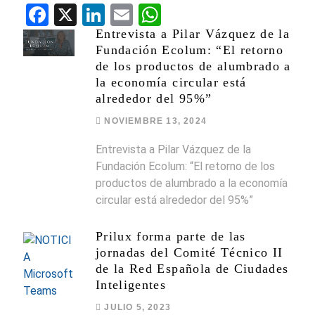
Fa
X
Li
E
W
ce
nk
m
ha
Entrevista a Pilar Vázquez de la
Fundación Ecolum: “El retorno
bo
ed
ail
ts
de los productos de alumbrado a
ok
In
A
la economía circular está
alrededor del 95%”
pp
NOVIEMBRE 13, 2024
Entrevista a Pilar Vázquez de la
Fundación Ecolum: “El retorno de los
productos de alumbrado a la economía
circular está alrededor del 95%”
Prilux forma parte de las
jornadas del Comité Técnico II
de la Red Española de Ciudades
Inteligentes
JULIO 5, 2023