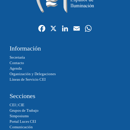
Fa
X
Li
E
W
ce
nk
m
ha
bo
ed
ail
ts
Información
ok
In
A
Secretaría
pp
Contacto
Agenda
Organización y Delegaciones
Líneas de Servicio CEI
Secciones
CEI
|
CIE
Grupos de Trabajo
Simposiums
Portal Luces CEI
Comunicación