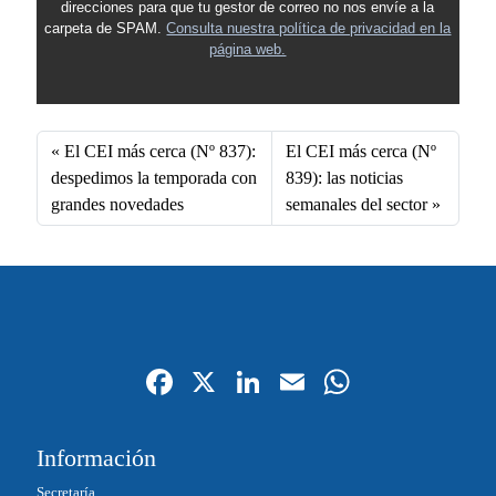
direcciones para que tu gestor de correo no nos envíe a la
carpeta de SPAM.
Consulta nuestra política de privacidad en la
página web.
El CEI más cerca (Nº 837):
El CEI más cerca (Nº
despedimos la temporada con
839): las noticias
grandes novedades
semanales del sector
Fa
X
Li
E
W
ce
nk
m
ha
bo
ed
ail
ts
Información
ok
In
A
Secretaría