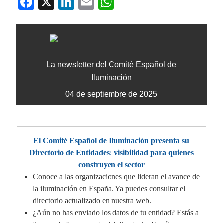
Fa
X
Li
E
W
ce
nk
m
ha
bo
ed
ail
ts
ok
In
A
pp
La newsletter del Comité Español
de
Iluminación
04 de septiembre de 2025
El Comité Español de Iluminación presenta su
Directorio de Entidades: visibilidad para quienes
construyen el sector
Conoce a las organizaciones que lideran el avance de
la iluminación en España. Ya puedes consultar el
directorio actualizado en nuestra web.
¿Aún no has enviado los datos de tu entidad? Estás a