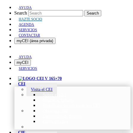
AYUDA
Search
Search
HAZTE SOCIO
AGENDA
SERVICIOS
CONTACTAR
myCEI (área privada)
AYUDA
myCEI
SERVICIOS
CEI
Visita el CEI
Sobre el CEI
Misión y Valores
Beneficios de ser parte del CEI
Organización
Categorías de Socios
Comunicados
CIE