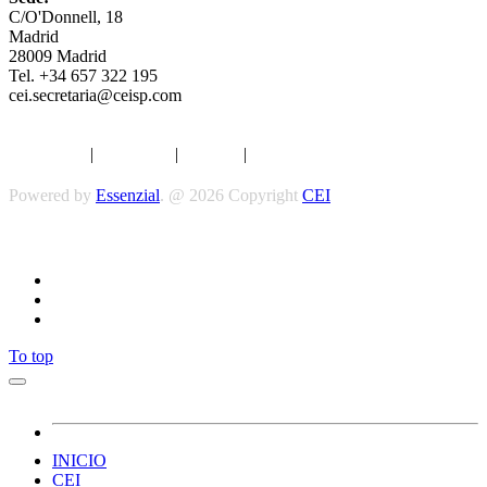
C/O'Donnell, 18
Madrid
28009 Madrid
Tel. +34 657 322 195
cei.secretaria@ceisp.com
Aviso legal
|
Privacidad
|
Cookies
|
Términos y Condiciones
Powered by
Essenzial
. @ 2026 Copyright
CEI
Síguenos
To top
INICIO
CEI