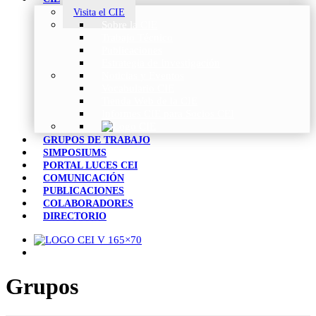
Visita el CIE
Sobre la CIE
Trabajo Técnico
Publicaciones
Estrategia de Investigación
Noticias y Eventos
Vocabulario CIE
Tienda Web de la CIE
Informes CIE para Socios CEI
GRUPOS DE TRABAJO
SIMPOSIUMS
PORTAL LUCES CEI
COMUNICACIÓN
PUBLICACIONES
COLABORADORES
DIRECTORIO
Grupos