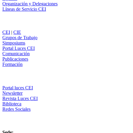
Organización y Delegaciones
Líneas de Servicio CEI
Secciones
CEI
|
CIE
Grupos de Trabajo
Simposiums
Portal Luces CEI
Comunicación
Publicaciones
Formación
Comunicación
Portal luces CEI
Newsletter
Revista Luces CEI
Biblioteca
Redes Sociales
CEI
Sede: