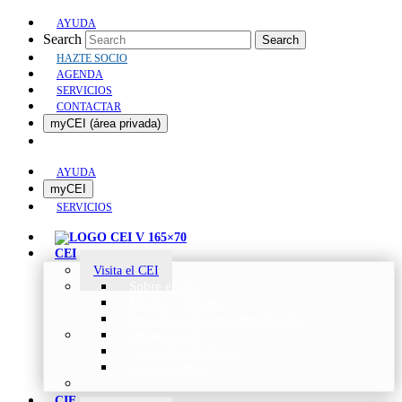
AYUDA
Search
Search
HAZTE SOCIO
AGENDA
SERVICIOS
CONTACTAR
myCEI (área privada)
AYUDA
myCEI
SERVICIOS
CEI
Visita el CEI
Sobre el CEI
Misión y Valores
Beneficios de ser parte del CEI
Organización
Categorías de Socios
Comunicados
CIE