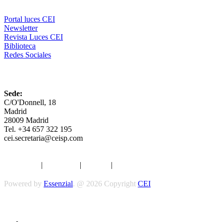
Portal luces CEI
Newsletter
Revista Luces CEI
Biblioteca
Redes Sociales
CEI
Sede:
C/O'Donnell, 18
Madrid
28009 Madrid
Tel. +34 657 322 195
cei.secretaria@ceisp.com
Aviso legal
|
Privacidad
|
Cookies
|
Términos y Condiciones
Powered by
Essenzial
. @ 2026 Copyright
CEI
Síguenos