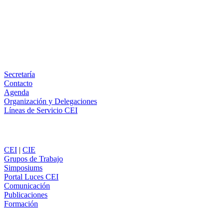
LinkedIn
Email
WhatsApp
Información
Secretaría
Contacto
Agenda
Organización y Delegaciones
Líneas de Servicio CEI
Secciones
CEI
|
CIE
Grupos de Trabajo
Simposiums
Portal Luces CEI
Comunicación
Publicaciones
Formación
Comunicación