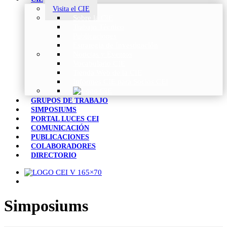
Visita el CIE
Sobre la CIE
Trabajo Técnico
Publicaciones
Estrategia de Investigación
Noticias y Eventos
Vocabulario CIE
Tienda Web de la CIE
Informes CIE para Socios CEI
GRUPOS DE TRABAJO
SIMPOSIUMS
PORTAL LUCES CEI
COMUNICACIÓN
PUBLICACIONES
COLABORADORES
DIRECTORIO
Simposiums