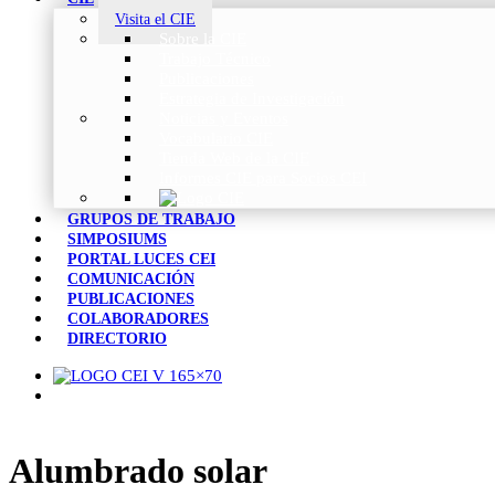
Visita el CIE
Sobre la CIE
Trabajo Técnico
Publicaciones
Estrategia de Investigación
Noticias y Eventos
Vocabulario CIE
Tienda Web de la CIE
Informes CIE para Socios CEI
GRUPOS DE TRABAJO
SIMPOSIUMS
PORTAL LUCES CEI
COMUNICACIÓN
PUBLICACIONES
COLABORADORES
DIRECTORIO
Alumbrado solar