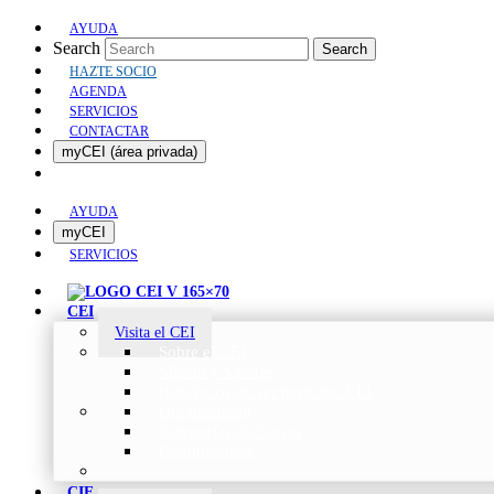
AYUDA
Search
Search
HAZTE SOCIO
AGENDA
SERVICIOS
CONTACTAR
myCEI (área privada)
AYUDA
myCEI
SERVICIOS
CEI
Visita el CEI
Sobre el CEI
Misión y Valores
Beneficios de ser parte del CEI
Organización
Categorías de Socios
Comunicados
CIE