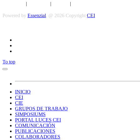
Aviso legal
|
Privacidad
|
Cookies
|
Términos y Condiciones
Powered by
Essenzial
. @ 2026 Copyright
CEI
To top
INICIO
CEI
CIE
GRUPOS DE TRABAJO
SIMPOSIUMS
PORTAL LUCES CEI
COMUNICACIÓN
PUBLICACIONES
COLABORADORES