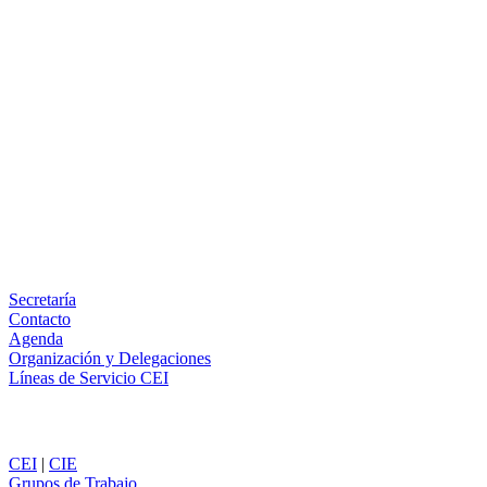
Facebook
X
LinkedIn
Email
WhatsApp
Información
Secretaría
Contacto
Agenda
Organización y Delegaciones
Líneas de Servicio CEI
Secciones
CEI
|
CIE
Grupos de Trabajo