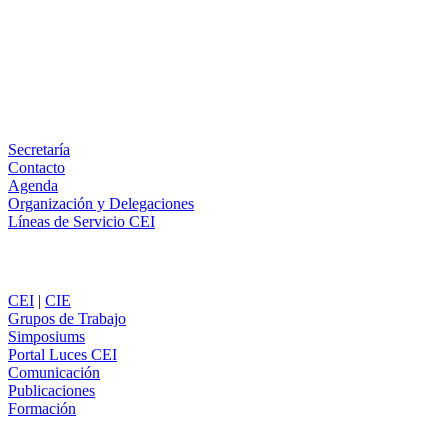
X
LinkedIn
Email
WhatsApp
Información
Secretaría
Contacto
Agenda
Organización y Delegaciones
Líneas de Servicio CEI
Secciones
CEI
|
CIE
Grupos de Trabajo
Simposiums
Portal Luces CEI
Comunicación
Publicaciones
Formación
Comunicación