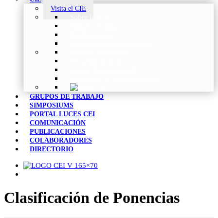
Visita el CIE
Sobre la CIE
Trabajo Técnico
Publicaciones
Estrategia de Investigación
Noticias y Eventos
Vocabulario CIE
Tienda Web de la CIE
Informes CIE para Socios CEI
GRUPOS DE TRABAJO
SIMPOSIUMS
PORTAL LUCES CEI
COMUNICACIÓN
PUBLICACIONES
COLABORADORES
DIRECTORIO
Clasificación de Ponencias