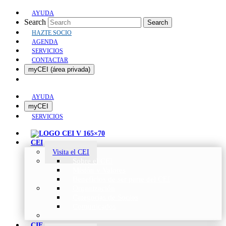
AYUDA
Search
Search
HAZTE SOCIO
AGENDA
SERVICIOS
CONTACTAR
myCEI (área privada)
AYUDA
myCEI
SERVICIOS
CEI
Visita el CEI
Sobre el CEI
Misión y Valores
Beneficios de ser parte del CEI
Organización
Categorías de Socios
Comunicados
CIE