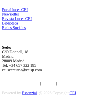
Portal luces CEI
Newsletter
Revista Luces CEI
Biblioteca
Redes Sociales
CEI
Sede:
C/O'Donnell, 18
Madrid
28009 Madrid
Tel. +34 657 322 195
cei.secretaria@ceisp.com
Aviso legal
|
Privacidad
|
Cookies
|
Términos y Condiciones
Powered by
Essenzial
. @ 2026 Copyright
CEI
Síguenos