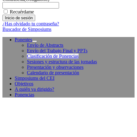
Recuérdame
¿Has olvidado tu contraseña?
Buscador de Simposiums
Ponentes
Envío de Abstracts
Envío del Trabajo Final y PPTs
Clasificación de Ponencias
Sesiones y estructura de las jornadas
Presentación y observaciones
Calendario de presentación
Simposiums del CEI
Objetivos
A quién va dirigido?
Ponencias
Facebook