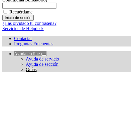
Recuérdame
¿Has olvidado tu contraseña?
Servicios de Helpdesk
Contactar
Preguntas Frecuentes
Ayuda en línea
Ayuda de servicio
Ayuda de sección
Guías
Facebook
X
LinkedIn
Email