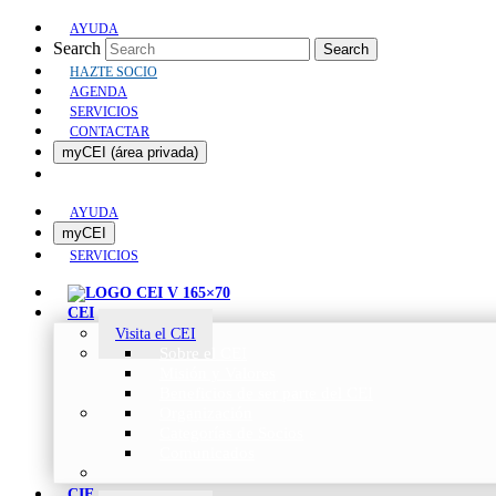
AYUDA
Search
Search
HAZTE SOCIO
AGENDA
SERVICIOS
CONTACTAR
myCEI (área privada)
AYUDA
myCEI
SERVICIOS
CEI
Visita el CEI
Sobre el CEI
Misión y Valores
Beneficios de ser parte del CEI
Organización
Categorías de Socios
Comunicados
CIE