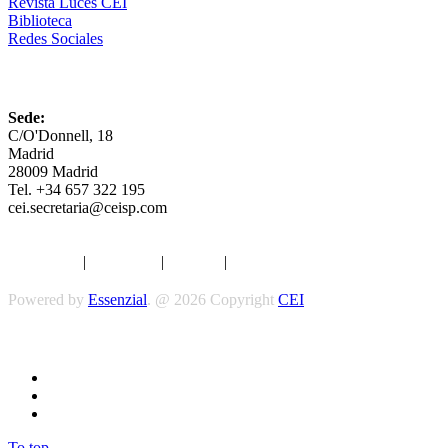
Revista Luces CEI
Biblioteca
Redes Sociales
CEI
Sede:
C/O'Donnell, 18
Madrid
28009 Madrid
Tel. +34 657 322 195
cei.secretaria@ceisp.com
Aviso legal
|
Privacidad
|
Cookies
|
Términos y Condiciones
Powered by
Essenzial
. @ 2026 Copyright
CEI
To top