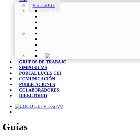
Visita el CIE
Sobre la CIE
Trabajo Técnico
Publicaciones
Estrategia de Investigación
Noticias y Eventos
Vocabulario CIE
Tienda Web de la CIE
Informes CIE para Socios CEI
GRUPOS DE TRABAJO
SIMPOSIUMS
PORTAL LUCES CEI
COMUNICACIÓN
PUBLICACIONES
COLABORADORES
DIRECTORIO
Guías