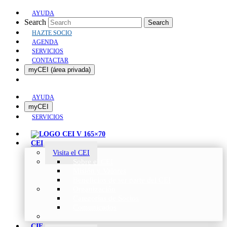
AYUDA
Search
Search
HAZTE SOCIO
AGENDA
SERVICIOS
CONTACTAR
myCEI (área privada)
AYUDA
myCEI
SERVICIOS
CEI
Visita el CEI
Sobre el CEI
Misión y Valores
Beneficios de ser parte del CEI
Organización
Categorías de Socios
Comunicados
CIE