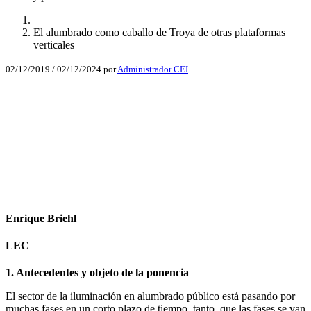
El alumbrado como caballo de Troya de otras plataformas
verticales
02/12/2019
/
02/12/2024
por
Administrador CEI
Facebook
X
LinkedIn
Email
WhatsApp
Enrique Briehl
LEC
1. Antecedentes y objeto de la ponencia
El sector de la iluminación en alumbrado público está pasando por
muchas fases en un corto plazo de tiempo, tanto, que las fases se van