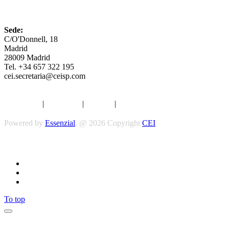
CEI
Sede:
C/O'Donnell, 18
Madrid
28009 Madrid
Tel. +34 657 322 195
cei.secretaria@ceisp.com
Aviso legal
|
Privacidad
|
Cookies
|
Términos y Condiciones
Powered by
Essenzial
. @ 2026 Copyright
CEI
Síguenos
To top