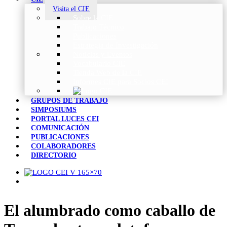
Visita el CIE
Sobre la CIE
Trabajo Técnico
Publicaciones
Estrategia de Investigación
Noticias y Eventos
Vocabulario CIE
Tienda Web de la CIE
Informes CIE para Socios CEI
GRUPOS DE TRABAJO
SIMPOSIUMS
PORTAL LUCES CEI
COMUNICACIÓN
PUBLICACIONES
COLABORADORES
DIRECTORIO
El alumbrado como caballo de