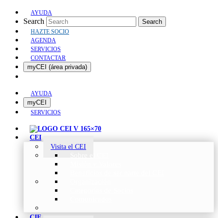
AYUDA
Search
Search
HAZTE SOCIO
AGENDA
SERVICIOS
CONTACTAR
myCEI (área privada)
AYUDA
myCEI
SERVICIOS
CEI
Visita el CEI
Sobre el CEI
Misión y Valores
Beneficios de ser parte del CEI
Organización
Categorías de Socios
Comunicados
CIE