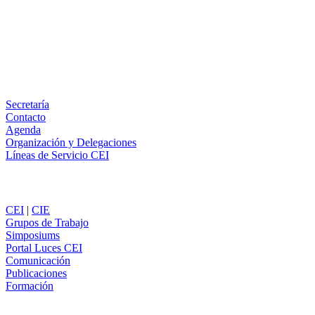
LinkedIn
Email
WhatsApp
Información
Secretaría
Contacto
Agenda
Organización y Delegaciones
Líneas de Servicio CEI
Secciones
CEI
|
CIE
Grupos de Trabajo
Simposiums
Portal Luces CEI
Comunicación
Publicaciones
Formación
Comunicación