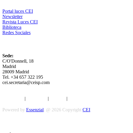
Portal luces CEI
Newsletter
Revista Luces CEI
Biblioteca
Redes Sociales
CEI
Sede:
C/O'Donnell, 18
Madrid
28009 Madrid
Tel. +34 657 322 195
cei.secretaria@ceisp.com
Aviso legal
|
Privacidad
|
Cookies
|
Términos y Condiciones
Powered by
Essenzial
. @ 2026 Copyright
CEI
Síguenos