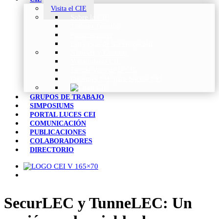
Visita el CIE
Sobre la CIE
Trabajo Técnico
Publicaciones
Estrategia de Investigación
Noticias y Eventos
Vocabulario CIE
Tienda Web de la CIE
Informes CIE para Socios CEI
GRUPOS DE TRABAJO
SIMPOSIUMS
PORTAL LUCES CEI
COMUNICACIÓN
PUBLICACIONES
COLABORADORES
DIRECTORIO
SecurLEC y TunneLEC: Un