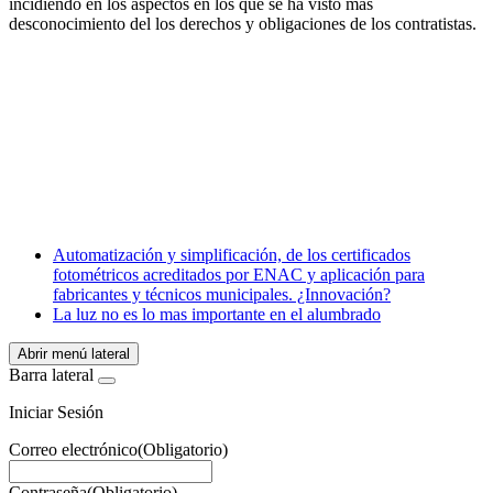
incidiendo en los aspectos en los que se ha visto más
desconocimiento del los derechos y obligaciones de los contratistas.
Facebook
X
LinkedIn
Email
WhatsApp
Automatización y simplificación, de los certificados
fotométricos acreditados por ENAC y aplicación para
fabricantes y técnicos municipales. ¿Innovación?
La luz no es lo mas importante en el alumbrado
Abrir menú lateral
Barra lateral
Iniciar Sesión
Correo electrónico
(Obligatorio)
Contraseña
(Obligatorio)