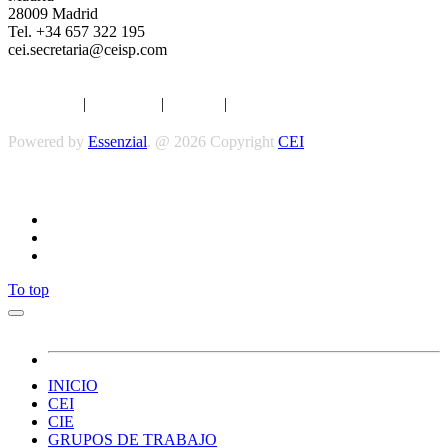
28009 Madrid
Tel. +34 657 322 195
cei.secretaria@ceisp.com
Aviso legal
|
Privacidad
|
Cookies
|
Términos y Condiciones
Powered by
Essenzial
. @ 2026 Copyright
CEI
Síguenos
To top
INICIO
CEI
CIE
GRUPOS DE TRABAJO