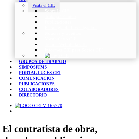
Visita el CIE
Sobre la CIE
Trabajo Técnico
Publicaciones
Estrategia de Investigación
Noticias y Eventos
Vocabulario CIE
Tienda Web de la CIE
Informes CIE para Socios CEI
GRUPOS DE TRABAJO
SIMPOSIUMS
PORTAL LUCES CEI
COMUNICACIÓN
PUBLICACIONES
COLABORADORES
DIRECTORIO
El contratista de obra,