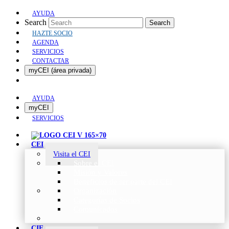
AYUDA
Search
Search
HAZTE SOCIO
AGENDA
SERVICIOS
CONTACTAR
myCEI (área privada)
AYUDA
myCEI
SERVICIOS
CEI
Visita el CEI
Sobre el CEI
Misión y Valores
Beneficios de ser parte del CEI
Organización
Categorías de Socios
Comunicados
CIE