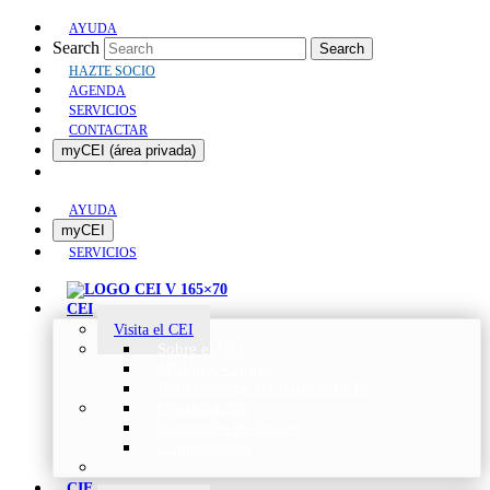
AYUDA
Search
Search
HAZTE SOCIO
AGENDA
SERVICIOS
CONTACTAR
myCEI (área privada)
AYUDA
myCEI
SERVICIOS
CEI
Visita el CEI
Sobre el CEI
Misión y Valores
Beneficios de ser parte del CEI
Organización
Categorías de Socios
Comunicados
CIE