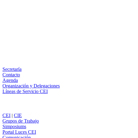
Facebook
X
LinkedIn
Email
WhatsApp
Información
Secretaría
Contacto
Agenda
Organización y Delegaciones
Líneas de Servicio CEI
Secciones
CEI
|
CIE
Grupos de Trabajo
Simposiums
Portal Luces CEI
Comunicación