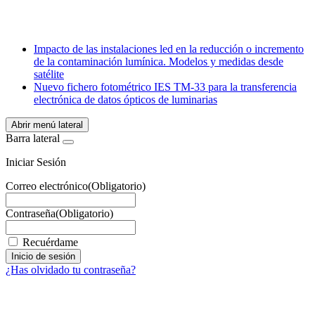
Email
WhatsApp
Impacto de las instalaciones led en la reducción o incremento
de la contaminación lumínica. Modelos y medidas desde
satélite
Nuevo fichero fotométrico IES TM-33 para la transferencia
electrónica de datos ópticos de luminarias
Abrir menú lateral
Barra lateral
Iniciar Sesión
Correo electrónico
(Obligatorio)
Contraseña
(Obligatorio)
Recuérdame
¿Has olvidado tu contraseña?