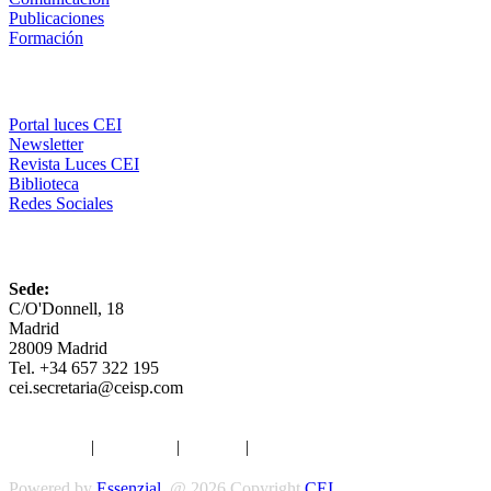
Publicaciones
Formación
Comunicación
Portal luces CEI
Newsletter
Revista Luces CEI
Biblioteca
Redes Sociales
CEI
Sede:
C/O'Donnell, 18
Madrid
28009 Madrid
Tel. +34 657 322 195
cei.secretaria@ceisp.com
Aviso legal
|
Privacidad
|
Cookies
|
Términos y Condiciones
Powered by
Essenzial
. @ 2026 Copyright
CEI