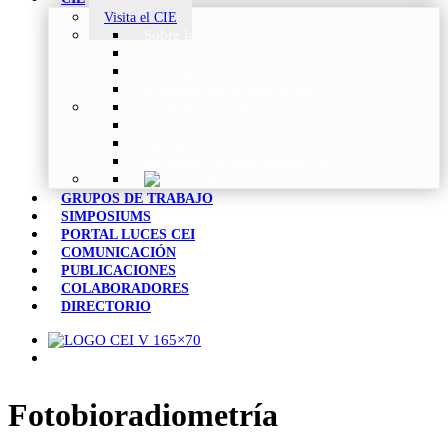
Visita el CIE
Sobre la CIE
Trabajo Técnico
Publicaciones
Estrategia de Investigación
Noticias y Eventos
Vocabulario CIE
Tienda Web de la CIE
Informes CIE para Socios CEI
GRUPOS DE TRABAJO
SIMPOSIUMS
PORTAL LUCES CEI
COMUNICACIÓN
PUBLICACIONES
COLABORADORES
DIRECTORIO
Fotobioradiometría