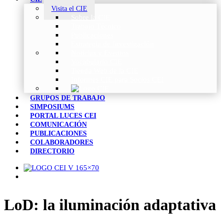
Visita el CIE
Sobre la CIE
Trabajo Técnico
Publicaciones
Estrategia de Investigación
Noticias y Eventos
Vocabulario CIE
Tienda Web de la CIE
Informes CIE para Socios CEI
GRUPOS DE TRABAJO
SIMPOSIUMS
PORTAL LUCES CEI
COMUNICACIÓN
PUBLICACIONES
COLABORADORES
DIRECTORIO
LoD: la iluminación adaptativa