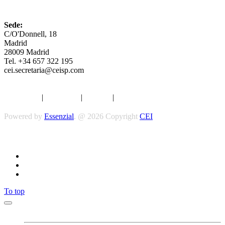
CEI
Sede:
C/O'Donnell, 18
Madrid
28009 Madrid
Tel. +34 657 322 195
cei.secretaria@ceisp.com
Aviso legal
|
Privacidad
|
Cookies
|
Términos y Condiciones
Powered by
Essenzial
. @ 2026 Copyright
CEI
Síguenos
To top