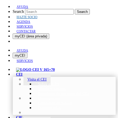
AYUDA
Search
Search
HAZTE SOCIO
AGENDA
SERVICIOS
CONTACTAR
myCEI (área privada)
AYUDA
myCEI
SERVICIOS
CEI
Visita el CEI
Sobre el CEI
Misión y Valores
Beneficios de ser parte del CEI
Organización
Categorías de Socios
Comunicados
CIE