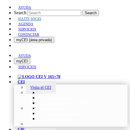
AYUDA
Search
Search
HAZTE SOCIO
AGENDA
SERVICIOS
CONTACTAR
myCEI (área privada)
AYUDA
myCEI
SERVICIOS
CEI
Visita el CEI
Sobre el CEI
Misión y Valores
Beneficios de ser parte del CEI
Organización
Categorías de Socios
Comunicados
CIE