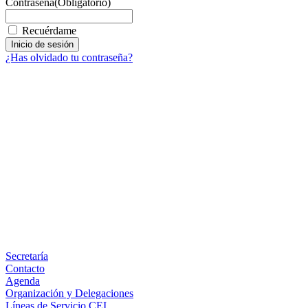
Contraseña
(Obligatorio)
Recuérdame
¿Has olvidado tu contraseña?
Facebook
X
LinkedIn
Email
WhatsApp
Información
Secretaría
Contacto
Agenda
Organización y Delegaciones
Líneas de Servicio CEI