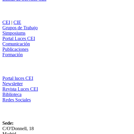
Secciones
CEI
|
CIE
Grupos de Trabajo
Simposiums
Portal Luces CEI
Comunicación
Publicaciones
Formación
Comunicación
Portal luces CEI
Newsletter
Revista Luces CEI
Biblioteca
Redes Sociales
CEI
Sede:
C/O'Donnell, 18
Madrid