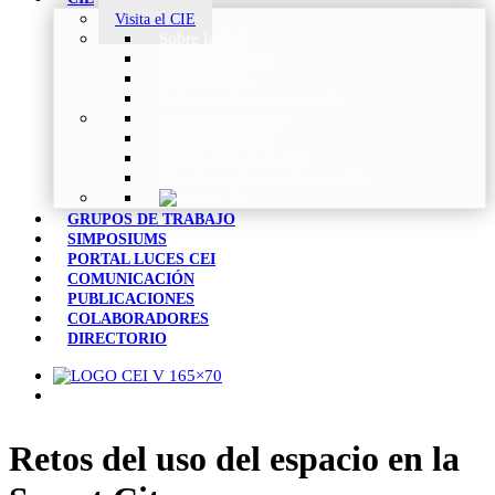
Visita el CIE
Sobre la CIE
Trabajo Técnico
Publicaciones
Estrategia de Investigación
Noticias y Eventos
Vocabulario CIE
Tienda Web de la CIE
Informes CIE para Socios CEI
GRUPOS DE TRABAJO
SIMPOSIUMS
PORTAL LUCES CEI
COMUNICACIÓN
PUBLICACIONES
COLABORADORES
DIRECTORIO
Retos del uso del espacio en la