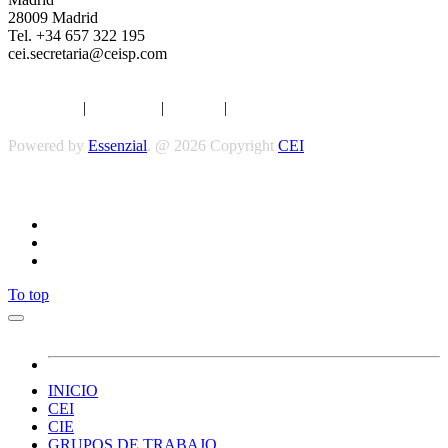
28009 Madrid
Tel. +34 657 322 195
cei.secretaria@ceisp.com
Aviso legal
|
Privacidad
|
Cookies
|
Términos y Condiciones
Powered by
Essenzial
. @ 2026 Copyright
CEI
Síguenos
To top
INICIO
CEI
CIE
GRUPOS DE TRABAJO