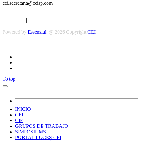
cei.secretaria@ceisp.com
Aviso legal
|
Privacidad
|
Cookies
|
Términos y Condiciones
Powered by
Essenzial
. @ 2026 Copyright
CEI
Síguenos
To top
INICIO
CEI
CIE
GRUPOS DE TRABAJO
SIMPOSIUMS
PORTAL LUCES CEI