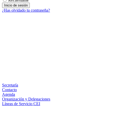
Recuérdame
¿Has olvidado tu contraseña?
Facebook
X
LinkedIn
Email
WhatsApp
Información
Secretaría
Contacto
Agenda
Organización y Delegaciones
Líneas de Servicio CEI
Secciones