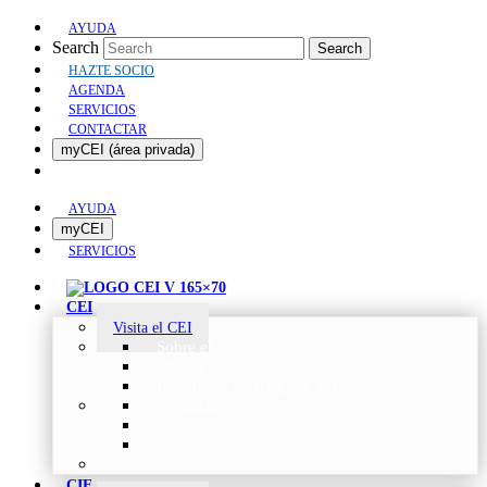
AYUDA
Search
Search
HAZTE SOCIO
AGENDA
SERVICIOS
CONTACTAR
myCEI (área privada)
AYUDA
myCEI
SERVICIOS
CEI
Visita el CEI
Sobre el CEI
Misión y Valores
Beneficios de ser parte del CEI
Organización
Categorías de Socios
Comunicados
CIE