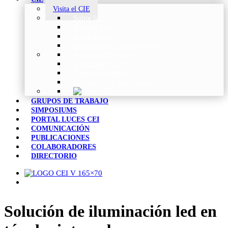
Visita el CIE
Sobre la CIE
Trabajo Técnico
Publicaciones
Estrategia de Investigación
Noticias y Eventos
Vocabulario CIE
Tienda Web de la CIE
Informes CIE para Socios CEI
GRUPOS DE TRABAJO
SIMPOSIUMS
PORTAL LUCES CEI
COMUNICACIÓN
PUBLICACIONES
COLABORADORES
DIRECTORIO
Solución de iluminación led en