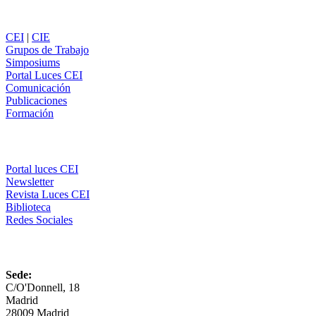
Secciones
CEI
|
CIE
Grupos de Trabajo
Simposiums
Portal Luces CEI
Comunicación
Publicaciones
Formación
Comunicación
Portal luces CEI
Newsletter
Revista Luces CEI
Biblioteca
Redes Sociales
CEI
Sede:
C/O'Donnell, 18
Madrid
28009 Madrid