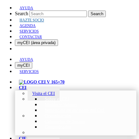
AYUDA
Search
Search
HAZTE SOCIO
AGENDA
SERVICIOS
CONTACTAR
myCEI (área privada)
AYUDA
myCEI
SERVICIOS
CEI
Visita el CEI
Sobre el CEI
Misión y Valores
Beneficios de ser parte del CEI
Organización
Categorías de Socios
Comunicados
CIE