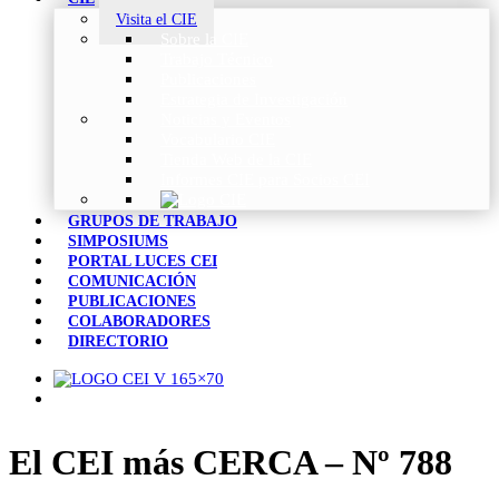
Visita el CIE
Sobre la CIE
Trabajo Técnico
Publicaciones
Estrategia de Investigación
Noticias y Eventos
Vocabulario CIE
Tienda Web de la CIE
Informes CIE para Socios CEI
GRUPOS DE TRABAJO
SIMPOSIUMS
PORTAL LUCES CEI
COMUNICACIÓN
PUBLICACIONES
COLABORADORES
DIRECTORIO
El CEI más CERCA – Nº 788