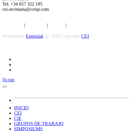
Tel. +34 657 322 195
cei.secretaria@ceisp.com
Aviso legal
|
Privacidad
|
Cookies
|
Términos y Condiciones
Powered by
Essenzial
. @ 2026 Copyright
CEI
Síguenos
To top
INICIO
CEI
CIE
GRUPOS DE TRABAJO
SIMPOSIUMS