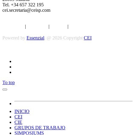
Tel. +34 657 322 195
cei.secretaria@ceisp.com
Aviso legal
|
Privacidad
|
Cookies
|
Términos y Condiciones
Powered by
Essenzial
. @ 2026 Copyright
CEI
Síguenos
To top
INICIO
CEI
CIE
GRUPOS DE TRABAJO
SIMPOSIUMS