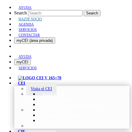
AYUDA
Search
Search
HAZTE SOCIO
AGENDA
SERVICIOS
CONTACTAR
myCEI (área privada)
AYUDA
myCEI
SERVICIOS
CEI
Visita el CEI
Sobre el CEI
Misión y Valores
Beneficios de ser parte del CEI
Organización
Categorías de Socios
Comunicados
CIE