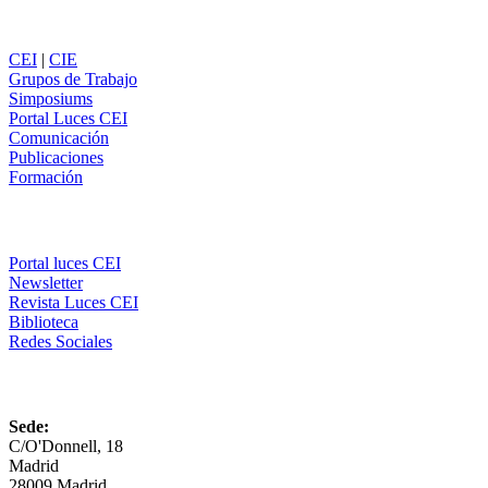
Secciones
CEI
|
CIE
Grupos de Trabajo
Simposiums
Portal Luces CEI
Comunicación
Publicaciones
Formación
Comunicación
Portal luces CEI
Newsletter
Revista Luces CEI
Biblioteca
Redes Sociales
CEI
Sede:
C/O'Donnell, 18
Madrid
28009 Madrid