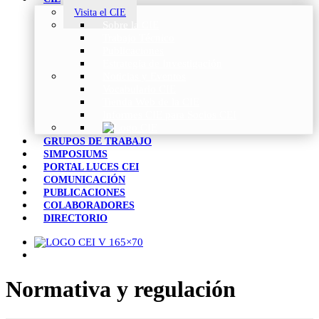
Visita el CIE
Sobre la CIE
Trabajo Técnico
Publicaciones
Estrategia de Investigación
Noticias y Eventos
Vocabulario CIE
Tienda Web de la CIE
Informes CIE para Socios CEI
GRUPOS DE TRABAJO
SIMPOSIUMS
PORTAL LUCES CEI
COMUNICACIÓN
PUBLICACIONES
COLABORADORES
DIRECTORIO
Normativa y regulación