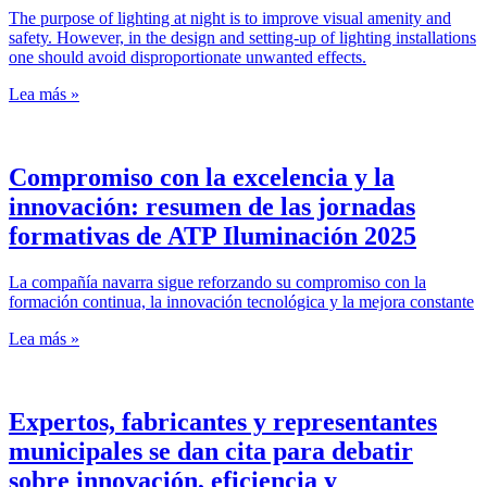
The purpose of lighting at night is to improve visual amenity and
safety. However, in the design and setting-up of lighting installations
one should avoid disproportionate unwanted effects.
Lea más »
Compromiso con la excelencia y la
innovación: resumen de las jornadas
formativas de ATP Iluminación 2025
La compañía navarra sigue reforzando su compromiso con la
formación continua, la innovación tecnológica y la mejora constante
Lea más »
Expertos, fabricantes y representantes
municipales se dan cita para debatir
sobre innovación, eficiencia y