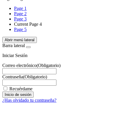
Page
1
Page
2
Page
3
Current Page
4
Page
5
Abrir menú lateral
Barra lateral
Iniciar Sesión
Correo electrónico
(Obligatorio)
Contraseña
(Obligatorio)
Recuérdame
¿Has olvidado tu contraseña?
¿Quieres estar informado de todas las novedades sobre
iluminación?