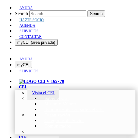
AYUDA
Search
Search
HAZTE SOCIO
AGENDA
SERVICIOS
CONTACTAR
myCEI (área privada)
AYUDA
myCEI
SERVICIOS
CEI
Visita el CEI
Sobre el CEI
Misión y Valores
Beneficios de ser parte del CEI
Organización
Categorías de Socios
Comunicados
CIE