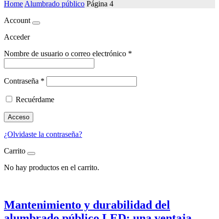
Home
Alumbrado público
Página 4
Account
Acceder
Nombre de usuario o correo electrónico
*
Contraseña
*
Recuérdame
Acceso
¿Olvidaste la contraseña?
Carrito
No hay productos en el carrito.
Mantenimiento y durabilidad del
alumbrado público LED: una ventaja