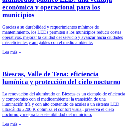
económica y operacional para los
municipios
Gracias a su durabilidad y requerimientos mínimos de
mantenimiento, los LEDs permiten a los municipios reducir costes
operativos, mejorar la calidad del servicio y avanzar hacia ciudades
más eficientes y amigables con el medio ambiente.
Lea más »
Biescas, Valle de Tena: eficiencia
lumínica y protección del cielo nocturno
La renovación del alumbrado en Biescas es un ejemplo de eficiencia
y compromiso con el medioambiente: la transición de una
iluminación fría y con alto contenido de azules a un sistema LED
ultracálido 2200 K optimiza el confort visual, preserva el cielo
nocturno y mejora la sostenibilidad del municipio.
Lea más »