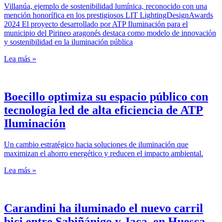
Villanúa, ejemplo de sostenibilidad lumínica, reconocido con una
mención honorífica en los prestigiosos LIT LightingDesignAwards
2024 El proyecto desarrollado por ATP Iluminación para el
municipio del Pirineo aragonés destaca como modelo de innovación
y sostenibilidad en la iluminación pública
Lea más »
Boecillo optimiza su espacio público con
tecnología led de alta eficiencia de ATP
Iluminación
Un cambio estratégico hacia soluciones de iluminación que
maximizan el ahorro energético y reducen el impacto ambiental.
Lea más »
Carandini ha iluminado el nuevo carril
bici entre Sabiñánigo y Jaca, en Huesca