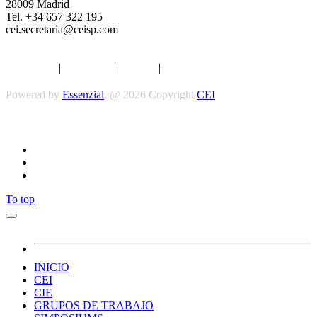
28009 Madrid
Tel. +34 657 322 195
cei.secretaria@ceisp.com
Aviso legal
|
Privacidad
|
Cookies
|
Términos y Condiciones
Powered by
Essenzial
. @ 2026 Copyright
CEI
Síguenos
To top
INICIO
CEI
CIE
GRUPOS DE TRABAJO