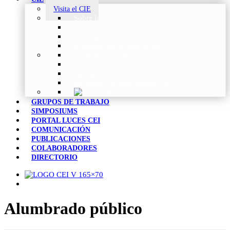
Visita el CIE
Sobre la CIE
Trabajo Técnico
Publicaciones
Estrategia de Investigación
Noticias y Eventos
Vocabulario CIE
Tienda Web de la CIE
Informes CIE para Socios CEI
GRUPOS DE TRABAJO
SIMPOSIUMS
PORTAL LUCES CEI
COMUNICACIÓN
PUBLICACIONES
COLABORADORES
DIRECTORIO
Alumbrado público