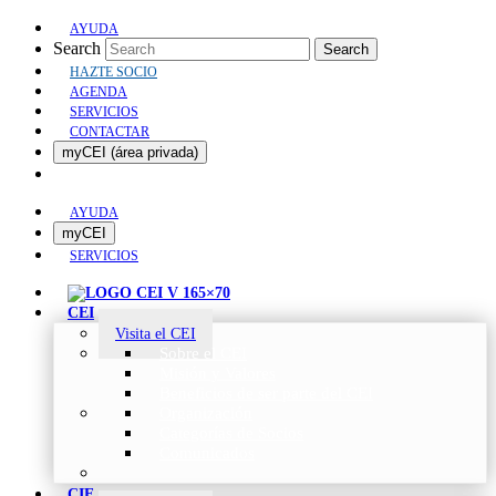
AYUDA
Search
Search
HAZTE SOCIO
AGENDA
SERVICIOS
CONTACTAR
myCEI (área privada)
AYUDA
myCEI
SERVICIOS
CEI
Visita el CEI
Sobre el CEI
Misión y Valores
Beneficios de ser parte del CEI
Organización
Categorías de Socios
Comunicados
CIE