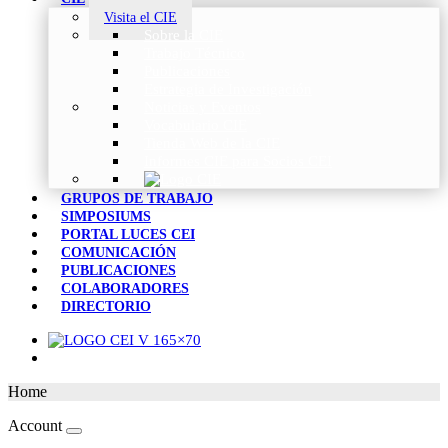
Visita el CIE
Sobre la CIE
Trabajo Técnico
Publicaciones
Estrategia de Investigación
Noticias y Eventos
Vocabulario CIE
Tienda Web de la CIE
Informes CIE para Socios CEI
GRUPOS DE TRABAJO
SIMPOSIUMS
PORTAL LUCES CEI
COMUNICACIÓN
PUBLICACIONES
COLABORADORES
DIRECTORIO
Home
Account