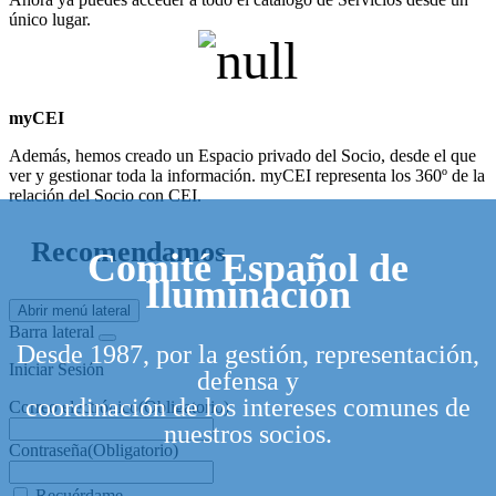
único lugar.
myCEI
Además, hemos creado un Espacio privado del Socio, desde el que
ver y gestionar toda la información. myCEI representa los 360º de la
relación del Socio con CEI.
Recomendamos
Comité Español de
Iluminación
Abrir menú lateral
Barra lateral
Desde 1987, por la gestión, representación,
Iniciar Sesión
defensa y
coordinación de los intereses comunes de
Correo electrónico
(Obligatorio)
nuestros socios.
Contraseña
(Obligatorio)
Recuérdame