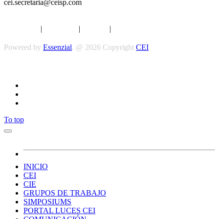
cei.secretaria@ceisp.com
Aviso legal
|
Privacidad
|
Cookies
|
Términos y Condiciones
Powered by
Essenzial
. @ 2026 Copyright
CEI
Síguenos
To top
INICIO
CEI
CIE
GRUPOS DE TRABAJO
SIMPOSIUMS
PORTAL LUCES CEI