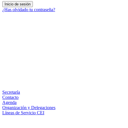
¿Has olvidado tu contraseña?
Facebook
X
LinkedIn
Email
WhatsApp
Información
Secretaría
Contacto
Agenda
Organización y Delegaciones
Líneas de Servicio CEI
Secciones