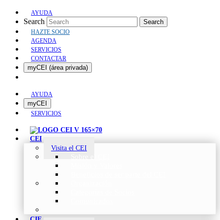
AYUDA
Search
Search
HAZTE SOCIO
AGENDA
SERVICIOS
CONTACTAR
myCEI (área privada)
AYUDA
myCEI
SERVICIOS
CEI
Visita el CEI
Sobre el CEI
Misión y Valores
Beneficios de ser parte del CEI
Organización
Categorías de Socios
Comunicados
CIE