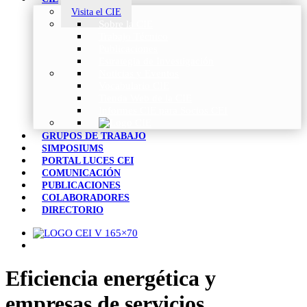
Visita el CIE
Sobre la CIE
Trabajo Técnico
Publicaciones
Estrategia de Investigación
Noticias y Eventos
Vocabulario CIE
Tienda Web de la CIE
Informes CIE para Socios CEI
GRUPOS DE TRABAJO
SIMPOSIUMS
PORTAL LUCES CEI
COMUNICACIÓN
PUBLICACIONES
COLABORADORES
DIRECTORIO
Eficiencia energética y
empresas de servicios