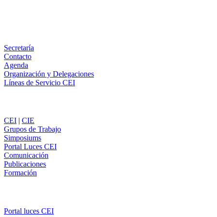
Email
WhatsApp
Información
Secretaría
Contacto
Agenda
Organización y Delegaciones
Líneas de Servicio CEI
Secciones
CEI
|
CIE
Grupos de Trabajo
Simposiums
Portal Luces CEI
Comunicación
Publicaciones
Formación
Comunicación
Portal luces CEI