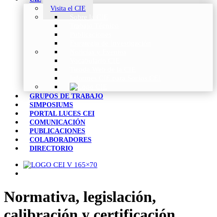
Visita el CIE
Sobre la CIE
Trabajo Técnico
Publicaciones
Estrategia de Investigación
Noticias y Eventos
Vocabulario CIE
Tienda Web de la CIE
Informes CIE para Socios CEI
GRUPOS DE TRABAJO
SIMPOSIUMS
PORTAL LUCES CEI
COMUNICACIÓN
PUBLICACIONES
COLABORADORES
DIRECTORIO
Normativa, legislación,
calibración y certificación