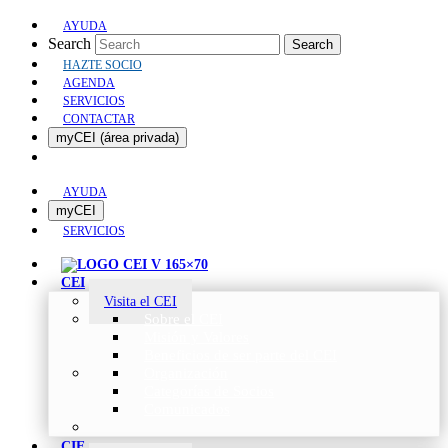
AYUDA
Search
Search
HAZTE SOCIO
AGENDA
SERVICIOS
CONTACTAR
myCEI (área privada)
AYUDA
myCEI
SERVICIOS
CEI
Visita el CEI
Sobre el CEI
Misión y Valores
Beneficios de ser parte del CEI
Organización
Categorías de Socios
Comunicados
CIE