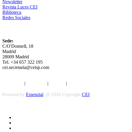
Newsletter
Revista Luces CEI
Biblioteca
Redes Sociales
CEI
Sede:
C/O'Donnell, 18
Madrid
28009 Madrid
Tel. +34 657 322 195
cei.secretaria@ceisp.com
Aviso legal
|
Privacidad
|
Cookies
|
Términos y Condiciones
Powered by
Essenzial
. @ 2026 Copyright
CEI
Síguenos