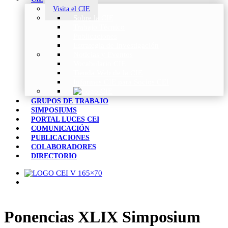
Visita el CIE
Sobre la CIE
Trabajo Técnico
Publicaciones
Estrategia de Investigación
Noticias y Eventos
Vocabulario CIE
Tienda Web de la CIE
Informes CIE para Socios CEI
GRUPOS DE TRABAJO
SIMPOSIUMS
PORTAL LUCES CEI
COMUNICACIÓN
PUBLICACIONES
COLABORADORES
DIRECTORIO
Ponencias XLIX Simposium