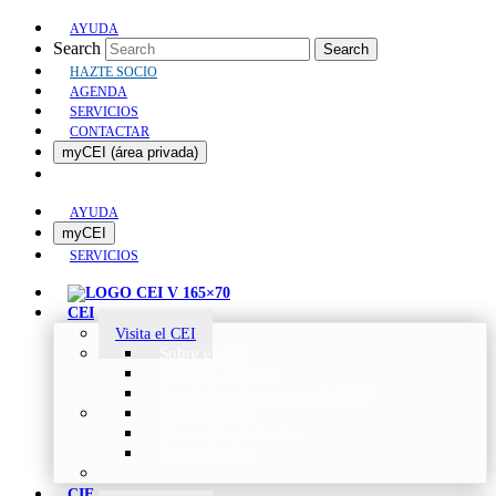
AYUDA
Search
Search
HAZTE SOCIO
AGENDA
SERVICIOS
CONTACTAR
myCEI (área privada)
AYUDA
myCEI
SERVICIOS
CEI
Visita el CEI
Sobre el CEI
Misión y Valores
Beneficios de ser parte del CEI
Organización
Categorías de Socios
Comunicados
CIE