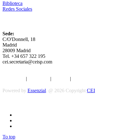
Biblioteca
Redes Sociales
CEI
Sede:
C/O'Donnell, 18
Madrid
28009 Madrid
Tel. +34 657 322 195
cei.secretaria@ceisp.com
Aviso legal
|
Privacidad
|
Cookies
|
Términos y Condiciones
Powered by
Essenzial
. @ 2026 Copyright
CEI
Síguenos
To top