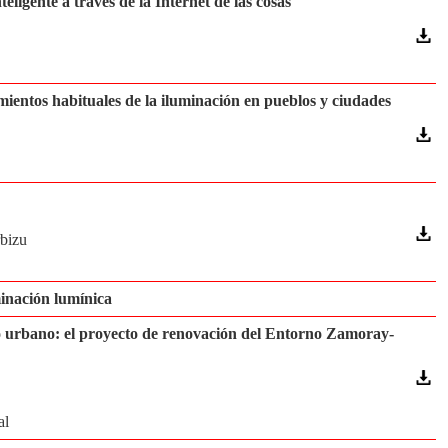
igente a través de la Internet de las cosas
imientos habituales de la iluminación en pueblos y ciudades
rbizu
nación lumínica
o urbano: el proyecto de renovación del Entorno Zamoray-
al