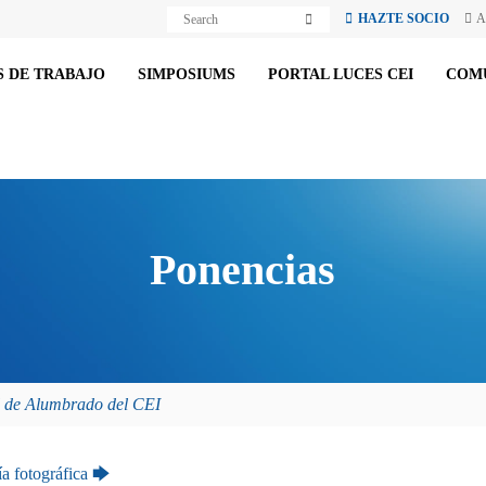
S
S
HAZTE SOCIO
A
e
e
a
a
r
r
c
 DE TRABAJO
SIMPOSIUMS
PORTAL LUCES CEI
COM
c
h
h
Ponencias
l de Alumbrado del CEI
ía fotográfica
🡆