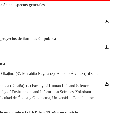
ación en aspectos generales
s proyectos de iluminación pública
nca
 Okajima (3), Masahito Nagata (3), Antonio Álvarez (4)Daniel
anada (España). (2) Faculty of Human Life and Science,
culty of Environment and Information Sciences, Yokohama
 Facultad de Óptica y Optometría, Universidad Complutense de
 de una luminaria LED tras 15 años en servicio