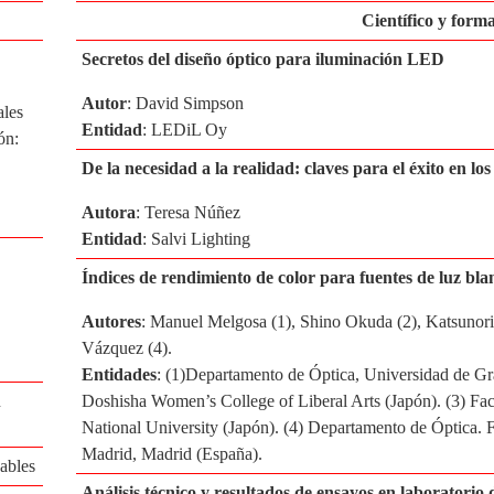
Científico y form
Secretos del diseño óptico para iluminación LED
Autor
: David Simpson
ales
Entidad
: LEDiL Oy
ón:
De la necesidad a la realidad: claves para el éxito en lo
Autora
: Teresa Núñez
Entidad
: Salvi Lighting
Índices de rendimiento de color para fuentes de luz bla
Autores
: Manuel Melgosa (1), Shino Okuda (2), Katsunori
Vázquez (4).
Entidades
: (1)Departamento de Óptica, Universidad de Gr
n
Doshisha Women’s College of Liberal Arts (Japón). (3) Fa
National University (Japón). (4) Departamento de Óptica.
Madrid, Madrid (España).
ables
Análisis técnico y resultados de ensayos en laboratorio