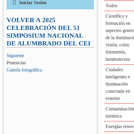
Iniciar Sesión
Todos
Correo electrónico
(Obligatorio)
Científico y
VOLVER A 2025
formación en
CELEBRACIÓN DEL 51
aspectos gener
SIMPOSIUM NACIONAL
Contraseña
(Obligatorio)
de la iluminaci
DE ALUMBRADO DEL CEI
visión, color,
fotometría,
Siguiente
Recuérdame
luminotecnia
Ponencias
Ciudades
Galería fotográfica
¿Has olvidado tu contraseña?
inteligentes e
iluminación
conectada en
exterior
Contaminació
lumínica
Energías renov