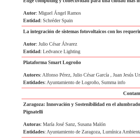
Edge computing y conectividad para una ciudad más intel
Autor
: Miguel Ángel Ramos
Entidad
: Schréder Spain
La integración de sistemas fotovoltaicos con los requer
Autor
: Julio César Álvarez
Entidad
: Ledvance Lighting
Plataforma Smart Logroño
Autores
: Alfonso Pérez, Julio César García , Juan Jesús U
Entidades
: Ayuntamiento de Logroño, Summa info
Contami
Zaragoza: Innovación y Sostenibilidad en el alumbrad
Pignatelli
Autoras
: María José Sanz, Susana Malón
Entidades
: Ayuntamiento de Zaragoza, Lumínica Ambient