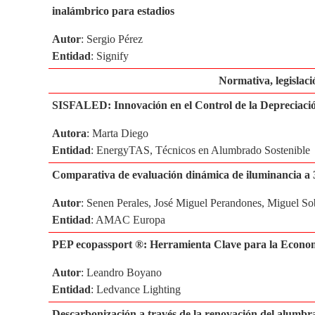
inalámbrico para estadios
Autor
: Sergio Pérez
Entidad
: Signify
Normativa, legislació
SISFALED: Innovación en el Control de la Depreciaci
Autora
: Marta Diego
Entidad
: EnergyTAS, Técnicos en Alumbrado Sostenible
Comparativa de evaluación dinámica de iluminancia a 3
Autor
: Senen Perales, José Miguel Perandones, Miguel So
Entidad
: AMAC Europa
PEP ecopassport ®: Herramienta Clave para la Economí
Autor
: Leandro Boyano
Entidad
: Ledvance Lighting
Descarbonización a través de la renovación del alumbr